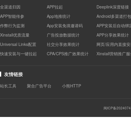
全渠道归因
APP拉起
Deeplink深度链接
APP智能传参
App地推统计
Android多渠道打
作弊行为监测
App安装免填邀请码
APP安装后自动绑
Xinstall优质流量
广告投放数据统计
APP分享效果统计
Universal Links配置
社交分享效果统计
网页/应用内直接安
快速安装与一键拉起
CPA/CPS推广效果统计
Xinstall营销推广
友情链接
站长工具
聚合广告平台
小熊HTTP
闽ICP备2024074