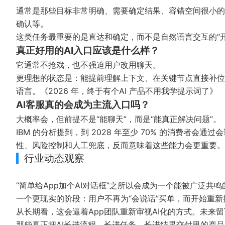
通常是那些目标非常明确、需要确定结果、容错空间很小的
确认等。
这类任务最重要的是直达和确定，而不是自然语言交互的“开
真正好用的AI入口应该是什么样？
它通常不抢戏，也不强迫用户改用聊天。
更理想的状态是：能提前理解上下文、在关键节点直接补位
语言。
《2026 年，终于有个AI 产品不用我学提示词了》
AI客服真的会成为主流入口吗？
大概率会，但前提不是“能聊天”，而是“能真正解决问题”。
IBM 的分析提到，到 2028 年至少 70% 的消费者会
性、风险控制和人工兜底，反而意味着这些能力会更重要。
行业动态观察
“简单给App加个AI对话框”之所以会成为一个能被广泛共
一个更现实的阶段：用户不再为“会说话”买单，而开始重新
从长期看，这会逼着App团队重新审视AI化的方式。未来
那些真正把AI长进流程、长进任务、长进结果交付里的产