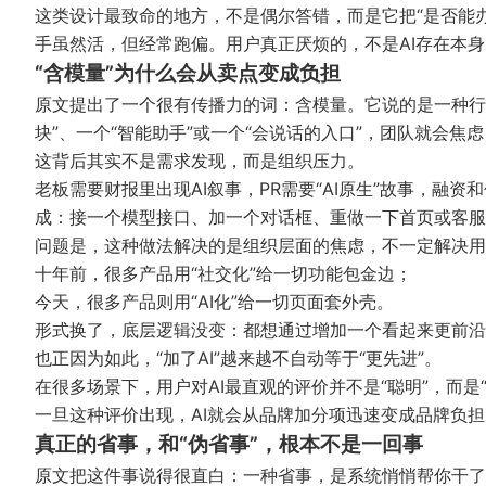
这类设计最致命的地方，不是偶尔答错，而是它把“是否能
手虽然活，但经常跑偏。用户真正厌烦的，不是AI存在本
“含模量”为什么会从卖点变成负担
原文提出了一个很有传播力的词：含模量。它说的是一种行
块”、一个“智能助手”或一个“会说话的入口”，团队就会焦
这背后其实不是需求发现，而是组织压力。
老板需要财报里出现AI叙事，PR需要“AI原生”故事，融
成：接一个模型接口、加一个对话框、重做一下首页或客服
问题是，这种做法解决的是组织层面的焦虑，不一定解决用
十年前，很多产品用“社交化”给一切功能包金边；
今天，很多产品则用“AI化”给一切页面套外壳。
形式换了，底层逻辑没变：都想通过增加一个看起来更前沿
也正因为如此，“加了AI”越来越不自动等于“更先进”。
在很多场景下，用户对AI最直观的评价并不是“聪明”，而是“拖
一旦这种评价出现，AI就会从品牌加分项迅速变成品牌负担
真正的省事，和“伪省事”，根本不是一回事
原文把这件事说得很直白：一种省事，是系统悄悄帮你干了