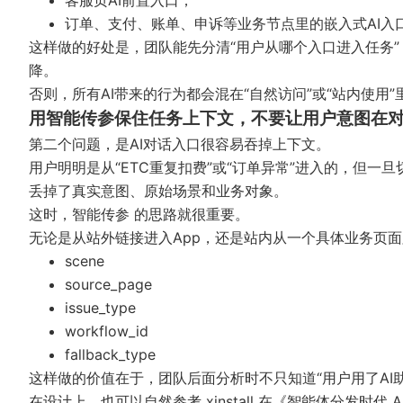
客服页AI前置入口；
订单、支付、账单、申诉等业务节点里的嵌入式AI入
这样做的好处是，团队能先分清“用户从哪个入口进入任务
降。
否则，所有AI带来的行为都会混在“自然访问”或“站内使用
用智能传参保住任务上下文，不要让用户意图在
第二个问题，是AI对话入口很容易吞掉上下文。
用户明明是从“ETC重复扣费”或“订单异常”进入的，但一
丢掉了真实意图、原始场景和业务对象。
这时，
智能传参
的思路就很重要。
无论是从站外链接进入App，还是站内从一个具体业务页面
scene
source_page
issue_type
workflow_id
fallback_type
这样做的价值在于，团队后面分析时不只知道“用户用了AI助
在设计上，也可以自然参考 xinstall 在《
智能体分发时代 A