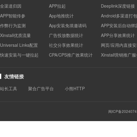
全渠道归因
APP拉起
Deeplink深度链接
APP智能传参
App地推统计
Android多渠道打
作弊行为监测
App安装免填邀请码
APP安装后自动绑
Xinstall优质流量
广告投放数据统计
APP分享效果统计
Universal Links配置
社交分享效果统计
网页/应用内直接安
快速安装与一键拉起
CPA/CPS推广效果统计
Xinstall营销推广
友情链接
站长工具
聚合广告平台
小熊HTTP
闽ICP备2024074