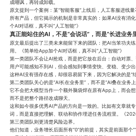
成嘲讽，再转成卸载。
原文提到一个案例：某“智能客服”上线后，人工客服进线量
所有产品，但它揭示的机制是非常真实的：如果AI没有消
个AI对话框，真不叫“人工智能”》
真正能站住的AI，不是“会说话”，而是“长进业务里
原文最后提出了三类未来能留下来的团队：把AI当笨功夫练
用。
《简单给App加个AI对话框，真不叫“人工智能”》
第一类团队不会让AI抢戏，而是把它放在后台：自动对票
用户可能感知不到AI，但会感知到事情变快、变稳、变少
这种AI没有强存在感，却很容易留下来，因为它解决的是“
第二类团队关心的是“AI长在业务里”，而不是“AI叠在业务上
它不会把大模型当作一个额外脑袋焊在原有App上，而会想
而不是把整个路径改成聊天。
这和如今很多优秀AI产品的方向是一致的。比如有文章就专
词，而是直接把理解、联动和协作埋进任务流程里。
《20
第三类团队则更清楚风险边界。
他们知道，业务增长后面所有“0”的前提，其实是前面那个“