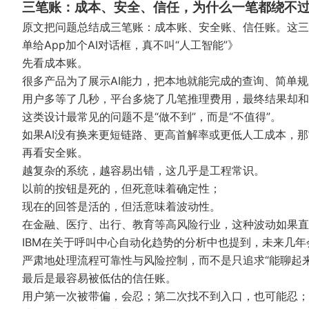
三笔账：成本、安全、信任，为什么一笔都绕不
原文把问题总结成三笔账：成本账、安全账、信任账。这三个
单给App加个AI对话框，真不叫“人工智能”》
先看成本账。
很多产品为了展示AI能力，把本地就能完成的查询、简单
用户多等了几秒，平台多烧了几笔推理费用，最终结果却和
这类设计最常见的问题不是“做不到”，而是“不值得”。
如果AI没有换来更短链路、更高首解率或更低人工成本，
再看安全账。
越复杂的系统，越容易出错，这几乎是工程常识。
以前的按钮是死的，但死意味着确定性；
现在的回答是活的，但活意味着波动性。
在金融、医疗、出行、教育等高风险行业，这种波动如果直
IBM在关于呼叫中心自动化趋势的分析中也提到，未来几年
严肃地处理流程可靠性与风险控制，而不是只追求“能聊起来
最后是最容易被低估的信任账。
用户第一次被带偏，会忍；第二次找不到入口，也可能忍；