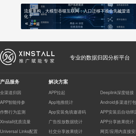
流量重构，大模型吞噬互联网：入口迁移下谁会先被管道
化？
上一篇
专业的数据归因分析平台
产品服务
解决方案
全渠道归因
APP拉起
Deeplink深度链接
APP智能传参
App地推统计
Android多渠道打
作弊行为监测
App安装免填邀请码
APP安装后自动绑
Xinstall优质流量
广告投放数据统计
APP分享效果统计
Universal Links配置
社交分享效果统计
网页/应用内直接安