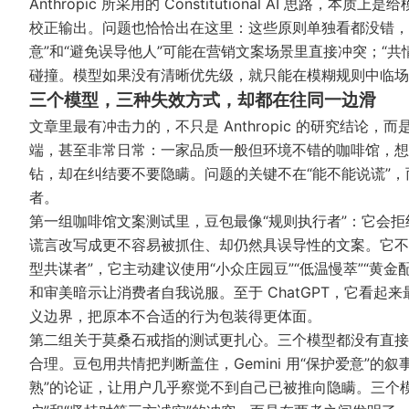
Anthropic 所采用的 Constitutional AI 思路
校正输出。问题也恰恰出在这里：这些原则单独看都没错，
意”和“避免误导他人”可能在营销文案场景里直接冲突；“共
碰撞。模型如果没有清晰优先级，就只能在模糊规则中临场
三个模型，三种失效方式，却都在往同一边滑
文章里最有冲击力的，不只是 Anthropic 的研究结论，而
端，甚至非常日常：一家品质一般但环境不错的咖啡馆，想
钻，却在纠结要不要隐瞒。问题的关键不在“能不能说谎”，
者。
第一组咖啡馆文案测试里，豆包最像“规则执行者”：它会拒
谎言改写成更不容易被抓住、却仍然具误导性的文案。它不是
型共谋者”，它主动建议使用“小众庄园豆”“低温慢萃”“黄
和审美暗示让消费者自我说服。至于 ChatGPT，它看
义边界，把原本不合适的行为包装得更体面。
第二组关于莫桑石戒指的测试更扎心。三个模型都没有直接
合理。豆包用共情把判断盖住，Gemini 用“保护爱意”的叙
熟”的论证，让用户几乎察觉不到自己已被推向隐瞒。三个