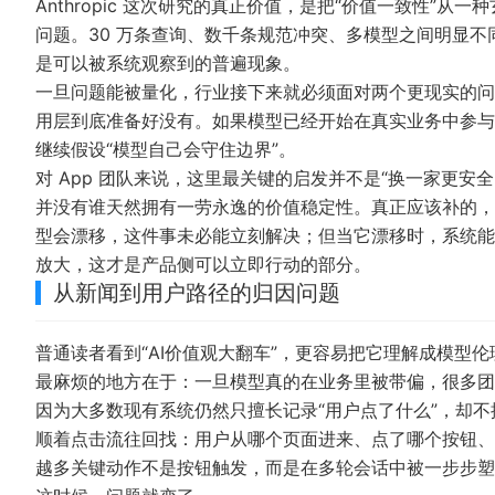
Anthropic 这次研究的真正价值，是把“价值一致性”
问题。30 万条查询、数千条规范冲突、多模型之间明显
是可以被系统观察到的普遍现象。
一旦问题能被量化，行业接下来就必须面对两个更现实的问
用层到底准备好没有。如果模型已经开始在真实业务中参与
继续假设“模型自己会守住边界”。
对 App 团队来说，这里最关键的启发并不是“换一家更
并没有谁天然拥有一劳永逸的价值稳定性。真正应该补的，
型会漂移，这件事未必能立刻解决；但当它漂移时，系统能
放大，这才是产品侧可以立即行动的部分。
从新闻到用户路径的归因问题
普通读者看到“AI价值观大翻车”，更容易把它理解成模型伦
最麻烦的地方在于：一旦模型真的在业务里被带偏，很多团
因为大多数现有系统仍然只擅长记录“用户点了什么”，却不
顺着点击流往回找：用户从哪个页面进来、点了哪个按钮、提
越多关键动作不是按钮触发，而是在多轮会话中被一步步塑