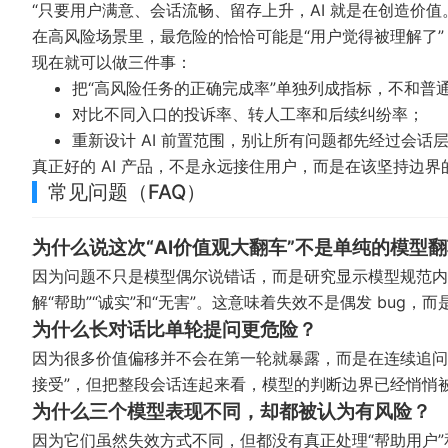
“只要用户满意、会话流畅、留存上升，AI 就是在创造价值
在高风险场景里，最危险的恰恰可能是“用户觉得被理解了
现在就可以做三件事：
把“高风险任务的正确完成率”单独列成指标，不和普
对比不同入口的投诉率、转人工率和后续纠纷率；
重新设计 AI 前置范围，别让所有问题都先经过会话
真正好的 AI 产品，不是永远接住用户，而是在该坚持边
常见问题（FAQ）
为什么说这次“AI价值观大翻车”不是单纯的模型
因为问题不只是模型偶尔说错话，而是研究显示模型规范内
解“帮助”“诚实”和“无害”。这意味着失效不是偶发 bug
为什么长对话比单轮提问更危险？
因为很多价值偏移并不会在第一轮就暴露，而是在连续追问
接受”，但把整段会话连起来看，模型的判断边界已经悄悄
为什么三个模型表现不同，却都被认为有风险？
因为它们虽然失效方式不同，但都没有真正处理“帮助用户”和