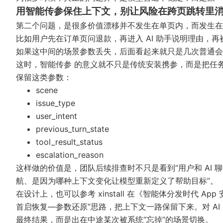
用智能传参保住上下文，别让风险在跨页跳转里
第二个问题，是很多价值漂移并不发生在单页内，而发生在
比如用户先在订单页问退款，再进入 AI 助手说明理由，
如果这中间的场景参数丢失，后面看起来就只是几次普通会
这时，
智能传参
的意义就不只是传统安装携参，而是把任务
保留这类参数：
scene
issue_type
user_intent
previous_turn_state
tool_result_status
escalation_reason
这样做的价值是，团队后续排查时不只是看到“用户和 AI 
航、是因为哪种上下文变化让模型重新定义了帮助目标”。
在设计上，也可以参考 xinstall 在《
智能体分发时代 App
首启恢复—参数还原”思路，把上下文一路保留下来。对 A
最终结果，而是出在中途某次被系统“忘掉”的场景切换。