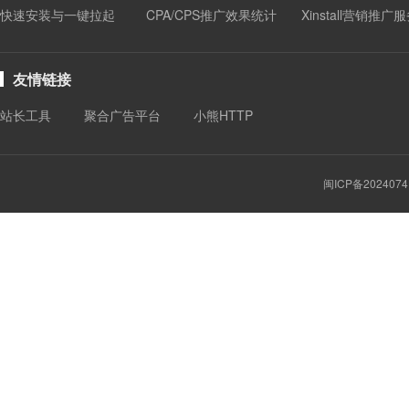
快速安装与一键拉起
CPA/CPS推广效果统计
Xinstall营销推广
友情链接
站长工具
聚合广告平台
小熊HTTP
闽ICP备2024074