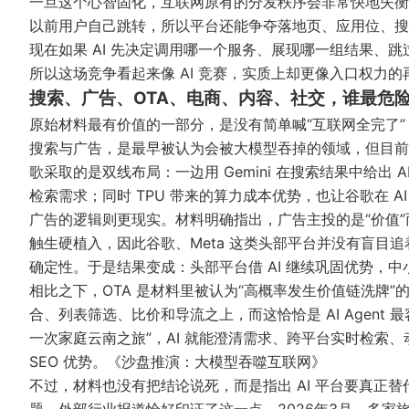
一旦这个心智固化，互联网原有的分发秩序会非常快地失衡
以前用户自己跳转，所以平台还能争夺落地页、应用位、搜
现在如果 AI 先决定调用哪一个服务、展现哪一组结果、
所以这场竞争看起来像 AI 竞赛，实质上却更像入口权力的
搜索、广告、OTA、电商、内容、社交，谁最危
原始材料最有价值的一部分，是没有简单喊“互联网全完了
搜索与广告，是最早被认为会被大模型吞掉的领域，但目前反
歌采取的是双线布局：一边用 Gemini 在搜索结果中给出
检索需求；同时 TPU 带来的算力成本优势，也让谷歌在 A
广告的逻辑则更现实。材料明确指出，广告主投的是“价值”
触生硬植入，因此谷歌、Meta 这类头部平台并没有盲目追着 
确定性。于是结果变成：头部平台借 AI 继续巩固优势，
相比之下，OTA 是材料里被认为“高概率发生价值链洗牌”
合、列表筛选、比价和导流之上，而这恰恰是 AI Agen
一次家庭云南之旅”，AI 就能澄清需求、跨平台实时检索、
SEO 优势。
《沙盘推演：大模型吞噬互联网》
不过，材料也没有把结论说死，而是指出 AI 平台要真正