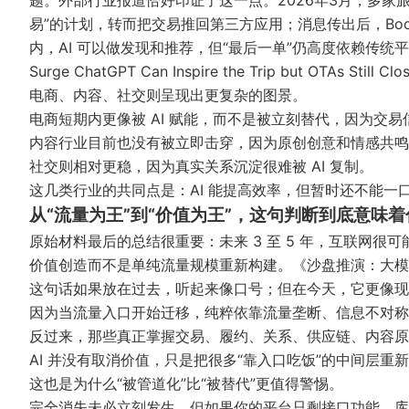
题。外部行业报道恰好印证了这一点。2026年3月，多家旅游行业
易”的计划，转而把交易推回第三方应用；消息传出后，Bookin
内，AI 可以做发现和推荐，但“最后一单”仍高度依赖传统
Surge
ChatGPT Can Inspire the Trip but OTAs Still Clos
电商、内容、社交则呈现出更复杂的图景。
电商短期内更像被 AI 赋能，而不是被立刻替代，因为交
内容行业目前也没有被立即击穿，因为原创创意和情感共鸣
社交则相对更稳，因为真实关系沉淀很难被 AI 复制。
这几类行业的共同点是：AI 能提高效率，但暂时还不能一
从“流量为王”到“价值为王”，这句判断到底意味着
原始材料最后的总结很重要：未来 3 至 5 年，互联网很可
价值创造而不是单纯流量规模重新构建。
《沙盘推演：大模
这句话如果放在过去，听起来像口号；但在今天，它更像现
因为当流量入口开始迁移，纯粹依靠流量垄断、信息不对
反过来，那些真正掌握交易、履约、关系、供应链、内容
AI 并没有取消价值，只是把很多“靠入口吃饭”的中间层重
这也是为什么“被管道化”比“被替代”更值得警惕。
完全消失未必立刻发生，但如果你的平台只剩接口功能、库