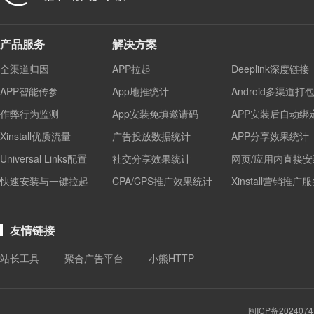
产品服务
解决方案
全渠道归因
APP拉起
Deeplink深度链接
APP智能传参
App地推统计
Android多渠道打
作弊行为监测
App安装免填邀请码
APP安装后自动绑
Xinstall优质流量
广告投放数据统计
APP分享效果统计
Universal Links配置
社交分享效果统计
网页/应用内直接安
快速安装与一键拉起
CPA/CPS推广效果统计
Xinstall营销推广
友情链接
站长工具
聚合广告平台
小熊HTTP
闽ICP备2024074