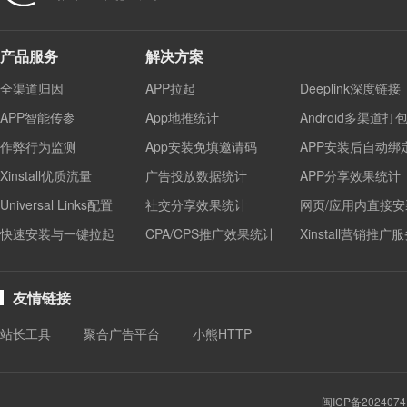
产品服务
解决方案
全渠道归因
APP拉起
Deeplink深度链接
APP智能传参
App地推统计
Android多渠道打
作弊行为监测
App安装免填邀请码
APP安装后自动绑
Xinstall优质流量
广告投放数据统计
APP分享效果统计
Universal Links配置
社交分享效果统计
网页/应用内直接安
快速安装与一键拉起
CPA/CPS推广效果统计
Xinstall营销推广
友情链接
站长工具
聚合广告平台
小熊HTTP
闽ICP备2024074