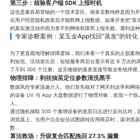
第三步：核验客户端 SDK 上报时机
这也是最容易背锅的一个技术盲区。很多丢数纯粹是因为开
在用户同意隐私政策后才能联网上报数据。如果开发把“首
的真实激活动作因为拿不到网络权限而上报失败。遇到这种
专家诊断案例：某互金App找回“蒸发”的转化
为了更直观地理解排障逻辑，我们来看一个真实的止损案例。某
利短信。活动发出后，短链服务商后台显示有近 8 万次的高
了不到 300 个注册。这灾难级的落差直接导致业务线停摆
物理排障：剥丝抽茧定位参数清洗黑手
数据风控专家迅速介入。他们首先核对了网关到达率和网络
的设备 UV 与 App 大盘数据进行了物理对账，发现一个惊
人。
通过随机抽取 500 个激增设备的底层日志进行反向比对
浏览器上。当用户点击短信试图跳转应用商店时，该浏览器的
数。
算法救场：升级复合匹配挽回 27.3% 漏量