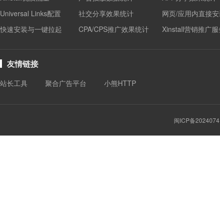
Universal Links配置
社交分享效果统计
网页/应用内直接安
快速安装与一键拉起
CPA/CPS推广效果统计
Xinstall营销推广
友情链接
站长工具
聚合广告平台
小熊HTTP
闽ICP备2024074