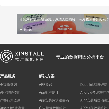
谷歌发布安卓 AI 系统：系统入口前移，分发格局开始改写
上一篇
专业的数据归因分析平台
产品服务
解决方案
全渠道归因
APP拉起
Deeplink深度链接
APP智能传参
App地推统计
Android多渠道打
作弊行为监测
App安装免填邀请码
APP安装后自动绑
Xinstall优质流量
广告投放数据统计
APP分享效果统计