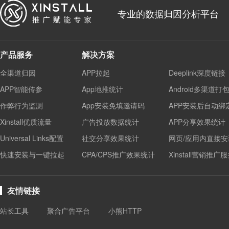
专业的数据归因分析平台
产品服务
解决方案
全渠道归因
APP拉起
Deeplink深度链接
APP智能传参
App地推统计
Android多渠道打
作弊行为监测
App安装免填邀请码
APP安装后自动绑
Xinstall优质流量
广告投放数据统计
APP分享效果统计
Universal Links配置
社交分享效果统计
网页/应用内直接安
快速安装与一键拉起
CPA/CPS推广效果统计
Xinstall营销推广
友情链接
站长工具
聚合广告平台
小熊HTTP