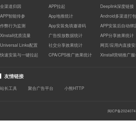
全渠道归因
APP拉起
Deeplink深度链接
APP智能传参
App地推统计
Android多渠道打
作弊行为监测
App安装免填邀请码
APP安装后自动绑
Xinstall优质流量
广告投放数据统计
APP分享效果统计
Universal Links配置
社交分享效果统计
网页/应用内直接安
快速安装与一键拉起
CPA/CPS推广效果统计
Xinstall营销推广
友情链接
站长工具
聚合广告平台
小熊HTTP
闽ICP备2024074