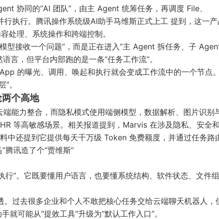
nt 协同的“AI 团队”，由主 Agent 统筹任务，再调度 File、
t 并行执行。
腾讯操作系统级AI助手马维斯正式上工
提到，这一产
理、内容处理、系统操作和跨端控制。
接收一个问题”，而是正在进入“主 Agent 拆任务、子 Agen
语言，但平台内部跑的是一条“任务工作流”。
务”，App 的曝光、调用、唤起和执行就会变成工作流中的一个节点
层”。
抢两个高地
偏向云端能力整合，而隐私模式使用端侧模型，数据解析、图片识别
 等高敏感场景。相关报道提到，Marvis 在涉及隐私、安全
中还提到它提供每天千万级 Token 免费额度，并通过任务路
”
腾讯造了个“贾维斯”
更可执行”。它既要懂用户语言，也要懂系统结构、软件状态、文件
渗透。过去很多企业和个人不敢把核心任务交给云端聊天机器人，
手就可能从“提效工具”升级为“默认工作入口”。