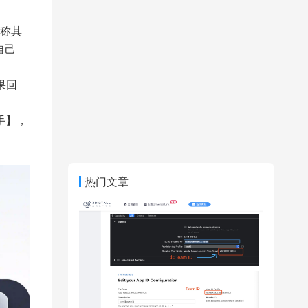
息称其
自己
果回
手】，
热门文章