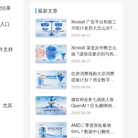
给
后把结果
最新文章
Xinstall 广告平台和第三
入口
方统计差异大怎么办?数
据误差排查指南
2026-08-07
Xinstall 渠道反作弊怎么
，并支持
做 ?虚假流量识别与风控
防刷解析
2026-08-07
住房消费领跑大宗消费
提振计划？房企数字化
转型加速线下场景智能
2026-08-06
传参
微软AI业务七成收入靠
OpenAI？巨头捆绑倒逼
。尤其
出海App独立追踪全渠道
2026-08-06
流量
AMD二季度营收暴增
50%？数据中心翻倍增
长驱动跨端分发新底座