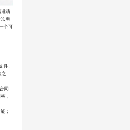
需邀请
一次明
一个可
、文件、
脑之
的合同
回答，
功能；