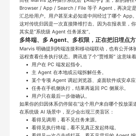
而在 Marvis 这种操作系统层【AI助手】里，新的路
Browser / App / Search / File 等子 A
汇总给用户。用户甚至未必知道中间经过了哪个 App
这对传统归因是一次直接降维打击。因为在报表里，你
其实是“系统级 Agent 任务派发”。
多终端、多 Agent、多权限，正在把旧埋点
Marvis 明确提到跨端连接和移动端联动，也有公开体验
远程查看任务执行状态。
腾讯造了个“贾维斯”
这意味着
用户在 PC 端发起指令。
主 Agent 在本地或云端拆解任务。
某个专项 Agent 调起浏览器、桌面软件或安卓
任务在手机侧执行，结果再返回 PC 侧展示。
用户只在最后一步做确认。
如果你的归因体系仍停留在“这个用户来自哪个投放渠道
在系统级 AI 场景中，至少会出现三类盲区：
看得见调用，看不见任务来源。
看得见执行终端，看不见真正发起终端。
看得见一次点击或打开，看不见背后的 Agent 