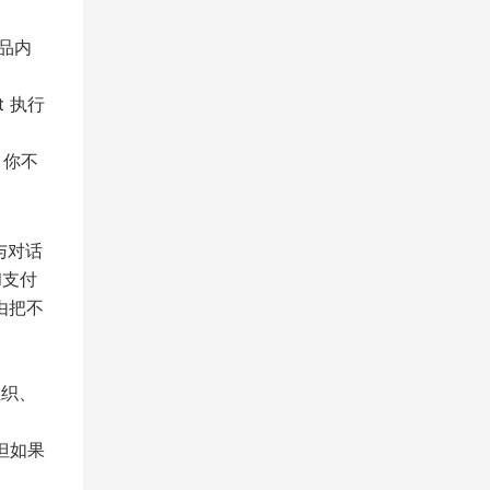
品内
t 执行
。你不
与对话
和支付
由把不
组织、
但如果