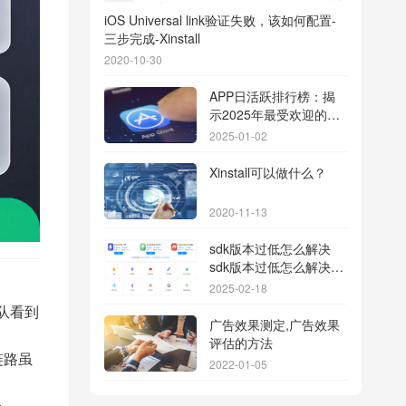
iOS Universal link验证失败，该如何配置-
三步完成-Xinstall
2020-10-30
APP日活跃排行榜：揭
示2025年最受欢迎的应
用背后的秘密
2025-01-02
Xinstall可以做什么？
2020-11-13
sdk版本过低怎么解决
sdk版本过低怎么解决华
为
2025-02-18
团队看到
广告效果测定,广告效果
评估的方法
链路虽
2022-01-05