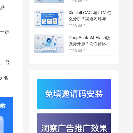
2026-08-05
越失
Xinstall CAC 与 LTV 怎
么分析？渠道闭环与投
放回报解析
2026-08-04
户一步
DeepSeek V4 Flash版
强势开源？高性价比基
座模型重塑长尾应用全
2026-08-04
渠道统计版图
Qwen3.8登顶开源王
起、经
座？2.4T巨兽引爆智能
体免填邀请码分发潮
2026-08-04
 名
行云科技算力订单超154
亿？底座产能扩张激活
AI应用多终端流转新周
2026-08-04
期
苹果带摄像头的 AirPods
今年亮相？视觉智能引
爆硬件分发与全渠道归
2026-08-03
因升级