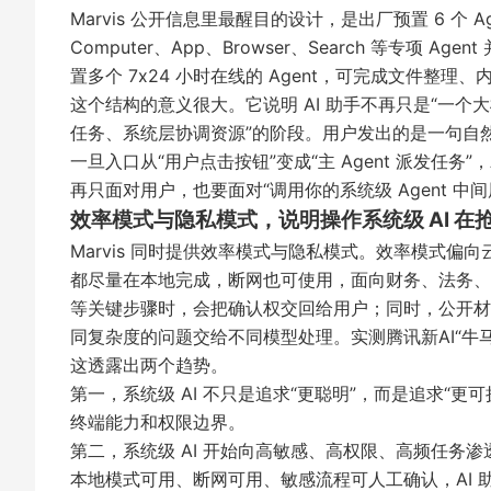
Marvis 公开信息里最醒目的设计，是出厂预置 6 个 Age
Computer、App、Browser、Search 等专项 Agen
置多个 7x24 小时在线的 Agent，可完成文件整
这个结构的意义很大。它说明 AI 助手不再只是“一个大模型
任务、系统层协调资源”的阶段。用户发出的是一句自然
一旦入口从“用户点击按钮”变成“主 Agent 派发任
再只面对用户，也要面对“调用你的系统级 Agent 中间
效率模式与隐私模式，说明操作系统级 AI 在
Marvis 同时提供效率模式与隐私模式。效率模式
都尽量在本地完成，断网也可使用，面向财务、法务、HR
等关键步骤时，会把确认权交回给用户；同时，公开材料
同复杂度的问题交给不同模型处理。
实测腾讯新AI“牛马
这透露出两个趋势。
第一，系统级 AI 不只是追求“更聪明”，而是追求“
终端能力和权限边界。
第二，系统级 AI 开始向高敏感、高权限、高频任务
本地模式可用、断网可用、敏感流程可人工确认，AI 助