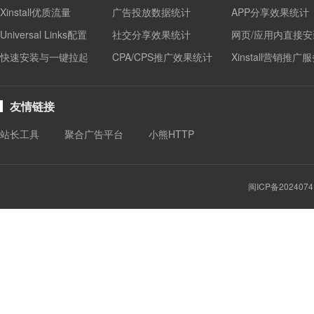
Xinstall优质流量
广告投放数据统计
APP分享效果统计
Universal Links配置
社交分享效果统计
网页/应用内直接安
快速安装与一键拉起
CPA/CPS推广效果统计
Xinstall营销推广
友情链接
站长工具
聚合广告平台
小熊HTTP
闽ICP备2024074