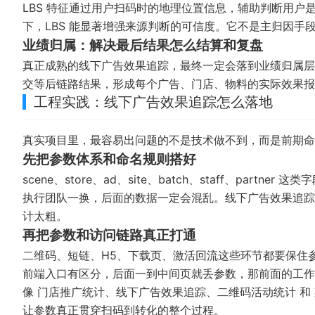
LBS 特征通过用户扫码时的地理位置信息，辅助判断用
下，LBS 能显著增强来源判断的可信度。它不是主归因手
业绩归属：解决最后结果怎么结算和复盘
真正成熟的线下广告效果追踪，最终一定会落到业绩归属层
交等后链路结果，形成每个广告、门店、物料的实际效果
工程实践：线下广告效果追踪怎么落地
真实项目里，最容易出问题的不是技术做不到，而是前期命
先把参数体系和命名规则搭好
scene、store、ad、site、batch、staff、pa
执行团队一换，后面的数据一定会混乱。线下广告效果追踪
计太粗。
再把参数和访问链路真正打通
二维码、短链、H5、下载页、激活回流这些环节都要保住
前端入口有区分，后面一到中间页就丢参数，那前面的工作
像
门店推广统计
、
线下广告效果追踪
、
二维码活动统计
和
让参数真正贯穿扫码到转化的整个过程。