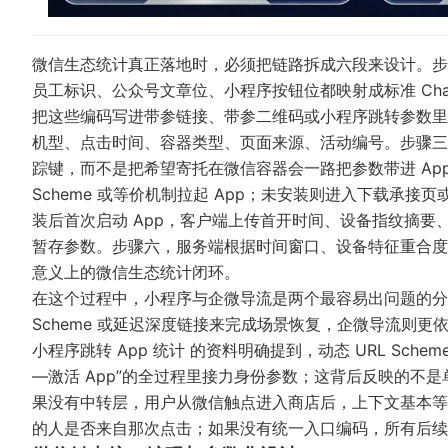
微信生态统计真正落地时，必须把链路拆成六段来设计。步
员工标识、公众号文章位、小程序按钮位都映射成标准 Cha
把这些编码写进带参链接、带参二维码或小程序跳转参数里，
机型、点击时间、容器类型、页面来源、活动编号。步骤三
踪键，而不是把希望寄托在微信容器会一路把参数带进 Ap
Scheme 或等价机制拉起 App；未安装则进入下载承
装后首次启动 App，客户端上传首开时间、设备指纹摘要、
暂存参数。步骤六，服务端根据时间窗口、设备特征重合度
意义上的微信生态统计闭环。
在这个过程中，小程序与企微导流是两个最容易出问题的分支。
Scheme 或延迟深度链接来完成场景恢复，企微导流则
小程序跳转 App 统计
的资料明确提到，动态 URL Sch
—激活 App”的全过程里接力身份参数；这背后反映的不是单
果没有中转层，用户从微信触点进入商店后，上下文基本等
的人是否来自那次点击；如果没有统一入口编码，所有后续