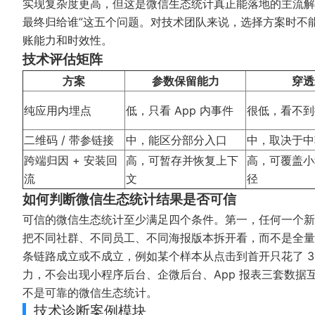
实现复杂度更高，但这是微信生态统计真正能落地的主流解
最终归给谁”这五个问题。对技术团队来说，选择方案时不
账能力和时效性。
技术评估矩阵
方案
参数保留能力
穿透
纯应用内埋点
低，只看 App 内事件
很低，看不到
二维码 / 带参链接
中，能区分部分入口
中，取决于中
跨端归因 + 安装回
高，可暂存并恢复上下
高，可覆盖小
流
文
径
如何判断微信生态统计结果是否可信
可信的微信生态统计至少满足四个条件。第一，任何一个新
把不同社群、不同员工、不同海报版本拆开看，而不是全量
条链路成立或不成立，例如某个样本从点击到首开只花了 
力，不会出现小程序后台、企微后台、App 报表三套数据
不是可靠的微信生态统计。
技术诊断案例模块