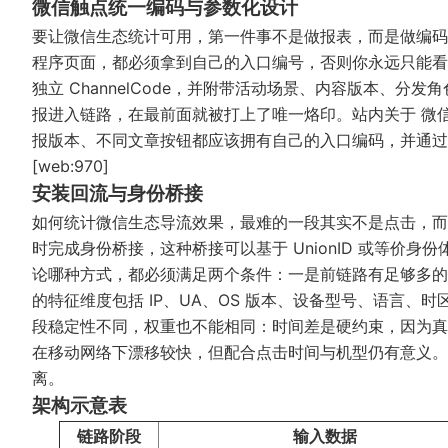
微信触点统一编码与参数化设计
要让微信生态统计可用，第一件事不是做报表，而是做编码
程序页面，都必须拿到自己的入口编号，否则你永远只能看
独立 ChannelCode，并附带活动场景、内容版本、
报进入链路，在最前面就被打上了唯一烙印。站内关于
微
报版本、不同文章按钮都应该拥有自己的入口编码，并通过
[web:970]
安装回流与身份桥接
如何统计微信生态导流效果，最难的一段其实不是点击，而
时完成身份桥接，这种桥接可以基于 UnionID 或等价
论哪种方式，都必须满足两个条件：一是前链路有足够多的
的特征维度包括 IP、UA、OS 版本、设备型号、语言
段稳定性不同，权重也不能相同：时间差是硬约束，因为真实
在移动网络下漂移较快，但配合点击时间与机型仍有意义。
离。
架构示意表
链路阶段
输入数据