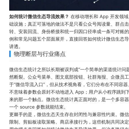
如何统计微信生态导流效果？
在移动增长和 App 开发
础设施；真正可落地的做法不是只看公众号阅读量、群点击
转、安装回流、身份桥接和统一归因口径串成一条可对账的
例和常见问题五个层面展开，直接回答如何统计微信生态导
讲透。
物理断层与行业痛点
微信生态统计之所以长期被误判成“一个简单的渠道统计问
然断裂。公众号菜单、图文底部按钮、社群海报、企微员工
于“微信导流入口”，但从技术视角看，它们分布在不同容
不意味着参数会原封不动地进入 App；用户从小程序跳
来的那一个触点。微信生态统计真正面对的，是一个多容器
一个 source 参数就能结束。
更棘手的是，微信生态天生存在封闭性与兼容性约束。微信
限制、剪贴板读取策略、商店承接行为，这些机制共同决定