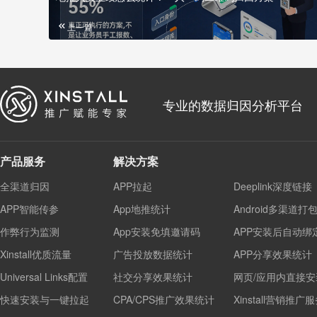
上一篇
专业的数据归因分析平台
产品服务
解决方案
全渠道归因
APP拉起
Deeplink深度链接
APP智能传参
App地推统计
Android多渠道打
作弊行为监测
App安装免填邀请码
APP安装后自动绑
Xinstall优质流量
广告投放数据统计
APP分享效果统计
Universal Links配置
社交分享效果统计
网页/应用内直接安
快速安装与一键拉起
CPA/CPS推广效果统计
Xinstall营销推广