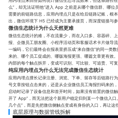
用内埋点来回答如何统计微信生态导流效果，但这条路径在逻
么”，却无法证明他“进入 App 之前是从哪个微信群、哪
需要的前链路信息，应用内埋点只是在给后链路记账，根本
出，微信环境下 H5 已经成为主要承接页，而深度链接与参数
微信生态统计为什么天然更难
微信生态统计的难，不在流量少，而在入口多、容器碎、上
报、企微员工朋友圈、小程序活动页和客服话术卡片做导流
一编码，它们最终会在报表里挤压成“来自微信”的同一类
来的、哪个员工促成的、哪版海报更强、哪篇文章更有效。
内部的每个触点拆开，变成可识别、可比较、可追责、可复
纯应用内埋点为什么无法完成微信生态统计
应用内埋点擅长记录注册、浏览、下单、留存等后链路行为，
号文章按钮点击来的，还是从企业微信员工海报扫码来的，还
启动时记录了设备信息和首开时间，如果没有前置的微信触
开了 App”，而无法把这个新用户稳定归到某一个微信入口
几个点”，而是先把微信侧触点变成有身份的入口，再让这
底层原理与数据管线拆解