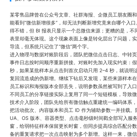
某零售品牌曾在公众号文章、社群海报、企微员工朋友圈和
能看到“微信新增很多”，却无法判断新增究竟来自哪个入
得不错，但 BI 报表只显示一个总微信来源；更糟的是，
表里却毫无体现。这个现象表面上像是转化层出了问题，实
导流，但系统只记住了“微信”两个字。
进入物理与数据对账阶段后，团队把微信点击日志、中转页
事件日志按时间顺序重新拼接。对账时先加入现实约束：假设包体
秒，如果某批样本从点击到首次启动只用 2–4 秒，就说
复回流造成的伪新增。继续下钻后又发现，某些来源样本在
员工标识和海报版本全部丢失，说明参数虽然被写到了入口
不同员工的分享链接实际上复用了同一个短链模板，导致微
技术介入阶段，团队先给所有微信触点重建统一编码体系，让社
把活动批次、内容版本和员工 ID 作为辅助参数一并挂载
UA、OS 版本、容器类型、点击毫秒级时间戳全部写入
窗，给弱特征样本保留更长时窗，但同步提高综合匹配分数
备的重复请求把一次点击映射为多个新增。这样一来，微信生