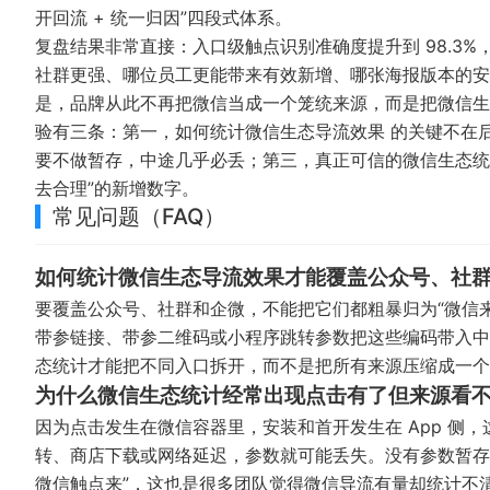
开回流 + 统一归因”四段式体系。
复盘结果非常直接：入口级触点识别准确度提升到 98.3%，
社群更强、哪位员工更能带来有效新增、哪张海报版本的安
是，品牌从此不再把微信当成一个笼统来源，而是把微信生
验有三条：第一，如何统计微信生态导流效果 的关键不在
要不做暂存，中途几乎必丢；第三，真正可信的微信生态统
去合理”的新增数字。
常见问题（FAQ）
如何统计微信生态导流效果才能覆盖公众号、社
要覆盖公众号、社群和企微，不能把它们都粗暴归为“微信
带参链接、带参二维码或小程序跳转参数把这些编码带入中
态统计才能把不同入口拆开，而不是把所有来源压缩成一个
为什么微信生态统计经常出现点击有了但来源看
因为点击发生在微信容器里，安装和首开发生在 App 侧，
转、商店下载或网络延迟，参数就可能丢失。没有参数暂存
微信触点来”，这也是很多团队觉得微信导流有量却统计不