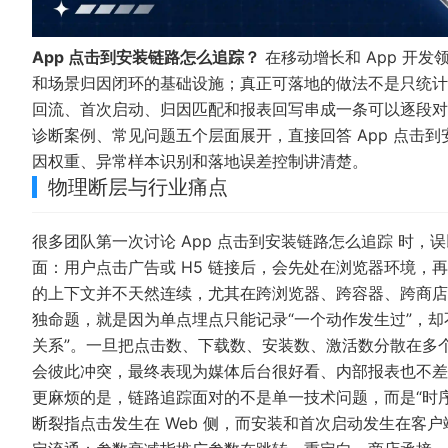
App 点击到安装链路怎么追踪？
在移动增长和 App 开
和场景归因闭环的基础设施；真正可落地的做法不是只统计
回流、首次启动、归因匹配和报表回写串成一条可以逐段对
诊断案例、常见问题五个层面展开，直接回答 App 点击
因权重、异常样本识别和落地误差控制讲清楚。
物理断层与行业痛点
很多团队第一次讨论 App 点击到安装链路怎么追踪 时，
面：用户点击广告或 H5 链接后，会先处在浏览器环境，再
的上下文并不天然连续，尤其在跨浏览器、跨容器、跨商店
独命题，就是因为单点埋点只能记录“一个动作发生过”，
关系”。一旦把点击数、下载数、安装数、激活数分散在多
会彼此冲突，最终表现为媒体后台很好看、内部报表也不差
更麻烦的是，链路追踪面对的不是单一技术问题，而是“时序断裂
断裂指点击发生在 Web 侧，而安装和首次启动发生在客