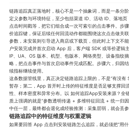
链路追踪真正落地时，核心不是一个抽象词，而是一条分阶
定义参数与环境特征，至少包括渠道 ID、活动 ID、落地页
点击时间戳等，把它们组合成一次可索引的点击事件。步骤二，
价追踪键，保证后续任何回流动作都能围绕这次点击做关联
参数，未安装则引导进入商店或下载页，但此时上下文不能
户安装完成并首次启动 App 后，客户端 SDK 或等价
IP、UA、OS 版本、机型、包版本、网络类型、设备指
略，把点击事件与首次启动事件完成匹配。步骤六，归因结
续指标继续使用。
这条数据管线里，真正决定链路追踪上限的，不是“有没有 S
暂存；第二，App 首开时上传的特征维度是否足够支撑
性、样本密度和异常分布。以
如何追踪App安装来源？全
质上强调的就是“参数透明传递 + 多维特征回流 + 统一
中任一层，最终都会退化成经验推测：采集层弱，就会丢参
链路追踪中的特征维度与权重逻辑
如果要回答 App 点击到安装链路怎么追踪，就必须把“用什