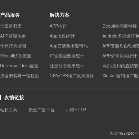
产品服务
解决方案
全渠道归因
APP拉起
Deeplink深度链接
APP智能传参
App地推统计
Android多渠道打
作弊行为监测
App安装免填邀请码
APP安装后自动绑
Xinstall优质流量
广告投放数据统计
APP分享效果统计
Universal Links配置
社交分享效果统计
网页/应用内直接安
快速安装与一键拉起
CPA/CPS推广效果统计
Xinstall营销推广
友情链接
站长工具
聚合广告平台
小熊HTTP
闽ICP备2024074