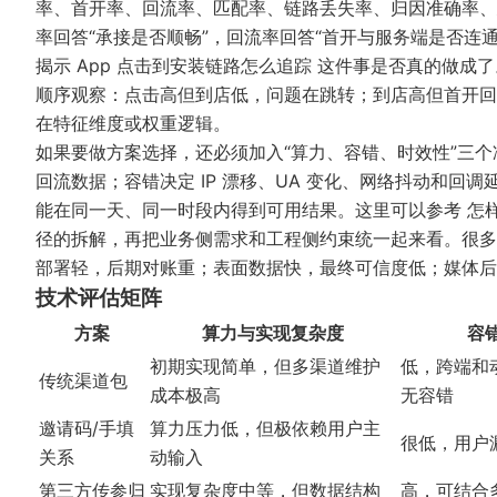
率、首开率、回流率、匹配率、链路丢失率、归因准确率、
率回答“承接是否顺畅”，回流率回答“首开与服务端是否连
揭示 App 点击到安装链路怎么追踪 这件事是否真的做
顺序观察：点击高但到店低，问题在跳转；到店高但首开回
在特征维度或权重逻辑。
如果要做方案选择，还必须加入“算力、容错、时效性”三
回流数据；容错决定 IP 漂移、UA 变化、网络抖动和
能在同一天、同一时段内得到可用结果。这里可以参考
怎
径的拆解，再把业务侧需求和工程侧约束统一起来看。很多
部署轻，后期对账重；表面数据快，最终可信度低；媒体后
技术评估矩阵
方案
算力与实现复杂度
容
初期实现简单，但多渠道维护
低，跨端和
传统渠道包
成本极高
无容错
邀请码/手填
算力压力低，但极依赖用户主
很低，用户
关系
动输入
第三方传参归
实现复杂度中等，但数据结构
高，可结合