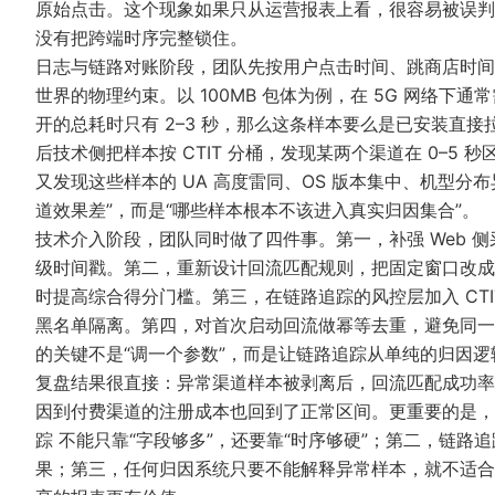
原始点击。这个现象如果只从运营报表上看，很容易被误判成
没有把跨端时序完整锁住。
日志与链路对账阶段，团队先按用户点击时间、跳商店时间
世界的物理约束。以 100MB 包体为例，在 5G 网络下通
开的总耗时只有 2–3 秒，那么这条样本要么是已安装直
后技术侧把样本按 CTIT 分桶，发现某两个渠道在 0–5 
又发现这些样本的 UA 高度雷同、OS 版本集中、机型分
道效果差”，而是“哪些样本根本不该进入真实归因集合”。
技术介入阶段，团队同时做了四件事。第一，补强 Web 
级时间戳。第二，重新设计回流匹配规则，把固定窗口改成
时提高综合得分门槛。第三，在链路追踪的风控层加入 CTIT 
黑名单隔离。第四，对首次启动回流做幂等去重，避免同一
的关键不是“调一个参数”，而是让链路追踪从单纯的归因逻辑升
复盘结果很直接：异常渠道样本被剥离后，回流匹配成功率从 93
因到付费渠道的注册成本也回到了正常区间。更重要的是，
踪 不能只靠“字段够多”，还要靠“时序够硬”；第二，链
果；第三，任何归因系统只要不能解释异常样本，就不适合