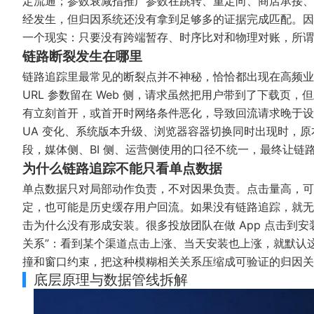
定流通；参数衰减指推广参数在跳转、重定向、商店承接、
经发生，但归因系统还没有拿到足够多的证据完成匹配。因
一个现实：只要没有跨端暂存、时序比对和物理对账，所谓
链路断裂发生在哪里
链路追踪里最常见的断裂点并不神秘，恰恰都出现在高频业
URL 参数留在 Web 侧，请求虽然把用户带到了下载
有立刻首开，或首开时网络条件恶化，导致回流请求晚于设定
UA 变化、系统版本升级、浏览器容器切换同时出现时，
段，媒体侧、BI 侧、运营侧使用的口径不统一，最终让链
为什么链路追踪不能只看单点数据
单点数据只对局部动作负责，不对因果负责。点击量高，可
定，也可能是历史缓存用户回流。如果没有链路追踪，就无
击为什么没有形成安装。很多投放团队在做 App 点击到安
关系”：看到某个渠道点击上涨、当天安装也上涨，就默认
撞和窗口约束，把这种模糊相关关系压缩成可验证的归因关
底层原理与数据管线拆解