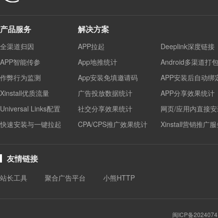
产品服务
解决方案
全渠道归因
APP拉起
Deeplink深度链接
APP智能传参
App地推统计
Android多渠道打
作弊行为监测
App安装免填邀请码
APP安装后自动绑
Xinstall优质流量
广告投放数据统计
APP分享效果统计
Universal Links配置
社交分享效果统计
网页/应用内直接安
快速安装与一键拉起
CPA/CPS推广效果统计
Xinstall营销推广
友情链接
站长工具
聚合广告平台
小熊HTTP
闽ICP备2024074