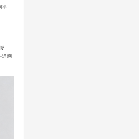
制平
授
件追溯