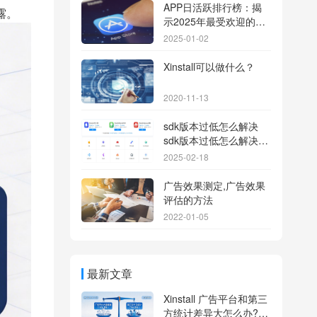
APP日活跃排行榜：揭
露。
示2025年最受欢迎的应
用背后的秘密
2025-01-02
Xinstall可以做什么？
2020-11-13
sdk版本过低怎么解决
sdk版本过低怎么解决华
为
2025-02-18
广告效果测定,广告效果
评估的方法
2022-01-05
最新文章
Xinstall 广告平台和第三
方统计差异大怎么办?数