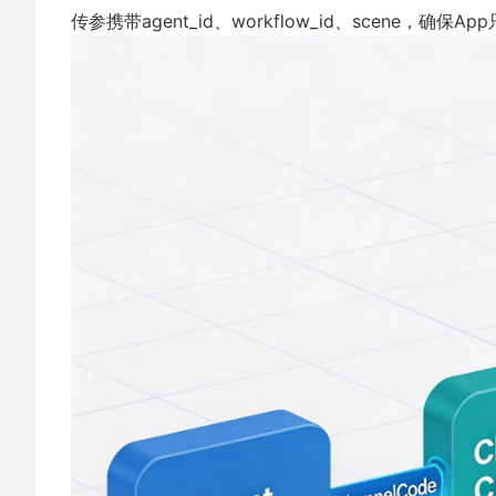
传参携带agent_id、workflow_id、scen