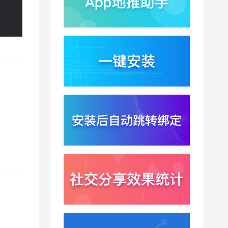
蚂蚁灵波首轮拟募资15
亿？具身智能加速产业
落地凸显全链路设备归
2026-08-03
因紧迫性
亚马逊季度营收首次破
2000亿美元？云与广告
双轮驱动下B端应用迎来
2026-07-31
分发与归因重构
千问已在特斯拉车机内
测？大模型上车打通跨
端服务与全渠道归因新
2026-07-31
闭环
Win11七月更新上线？桌
面环境能力升级加速PC
端智能助手与应用分发
2026-07-30
一体化