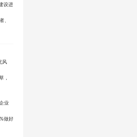
建设进
者、
忧风
稻草，
企业
%做好