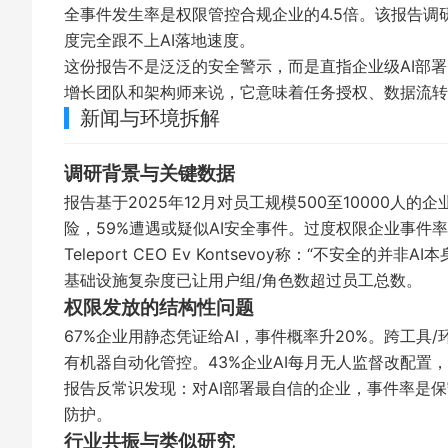
全事件发生率是权限管控合规企业的4.5倍。该报告调
度完全跟不上AI落地速度。
这份报告不是泛泛的安全警示，而是直指企业级AI部
增长团队和架构师来说，它意味着任务授权、数据流转
新闻与环境拆解
调研背景与关键数据
报告基于2025年12月对员工规模500至10000人
险，59%遭遇或疑似AI安全事件。过度权限企业事件率
Teleport CEO Ev Kontsevoy称：“不安
基础设施复杂度已让用户组/角色数超过员工总数。
权限发放的结构性问题
67%企业用静态凭证给AI，事件概率升20%。跨工
有机器自动化管控。43%企业AI每月无人监督改配置
报告反常识发现：对AI部署最自信的企业，事件率是保
防护。
行业共振与类似研究