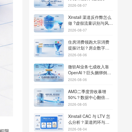
据误差排查指南
2026-08-07
Xinstall 渠道反作弊怎么
做 ?虚假流量识别与风控
防刷解析
2026-08-07
住房消费领跑大宗消费
提振计划？房企数字化
转型加速线下场景智能
2026-08-06
传参
微软AI业务七成收入靠
OpenAI？巨头捆绑倒逼
出海App独立追踪全渠道
2026-08-06
流量
AMD二季度营收暴增
50%？数据中心翻倍增
长驱动跨端分发新底座
2026-08-05
Xinstall CAC 与 LTV 怎
么分析？渠道闭环与投
放回报解析
2026-08-04
权限