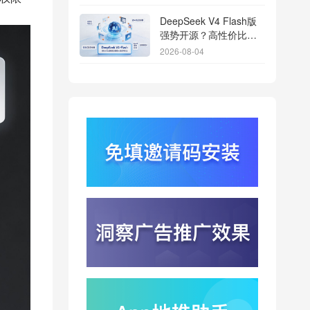
DeepSeek V4 Flash版
强势开源？高性价比基
座模型重塑长尾应用全
2026-08-04
渠道统计版图
Qwen3.8登顶开源王
座？2.4T巨兽引爆智能
体免填邀请码分发潮
2026-08-04
行云科技算力订单超154
亿？底座产能扩张激活
AI应用多终端流转新周
2026-08-04
期
苹果带摄像头的 AirPods
今年亮相？视觉智能引
爆硬件分发与全渠道归
2026-08-03
因升级
DeepSeek跑分超
GPT5.6？超低价API引
爆智能体工具免填码安
2026-08-03
装潮