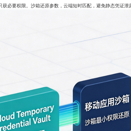
e，确保App只获必要权限。沙箱还原参数，云端短时匹配，避免静态凭证泄