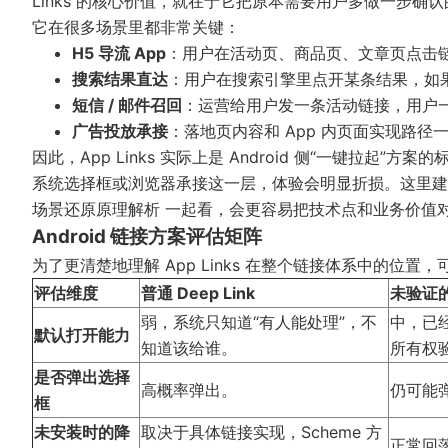
Links 的核心价值，就在于它把原本需要用户多做一步确
它在很多场景里都非常关键：
H5 导流 App
：用户在活动页、商品页、文章页点击链
搜索结果直达
：用户在搜索引擎里点开某条结果，如果
短信 / 邮件召回
：运营给用户发一条活动链接，用户一
广告投放承接
：落地页内容和 App 内页面实现路径
因此，App Links 实际上是 Android 侧“一键拉起”
系统选择框或浏览器承接这一层，体验会明显折损。这里
场景还原原理解析
一起看，会更容易把技术点和业务价值
Android 链接方案评估矩阵
为了更清楚地理解 App Links 在整个链接体系中的位
评估维度
普通 Deep Link
未验证的 
弱，系统只知道“有人能处理”，不
中，已经
默认打开能力
知道该给谁。
所有权
是否弹出选择
高概率弹出。
仍可能
框
未安装时的降
取决于具体链接实现，Scheme 方
正常回