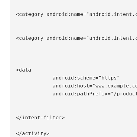
<
category
android:
name
=
"
android.intent.
<
category
android:
name
=
"
android.intent.
<
data
android:
scheme
=
"
https
"
android:
host
=
"
www.example.c
android:
pathPrefix
=
"
/produc
</
intent-filter
>
</
activity
>