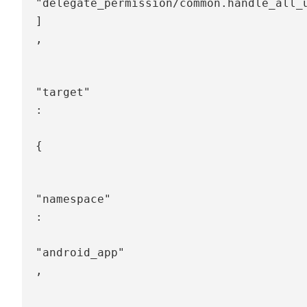
"delegate_permission/common.handle_all_
]
,
"target"
:
{
"namespace"
:
"android_app"
,