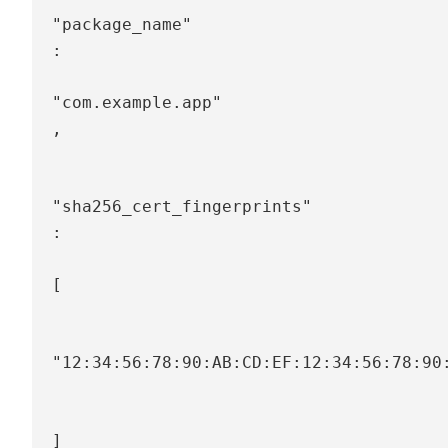
"package_name"
:
"com.example.app"
,
"sha256_cert_fingerprints"
:
[
"12:34:56:78:90:AB:CD:EF:12:34:56:78:90
]