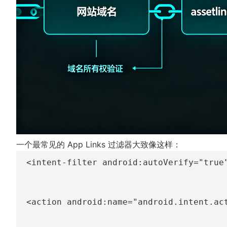
一个最常见的 App Links 过滤器大致像这样：
<
intent-filter
android:
autoVerify
=
"
true
<
action
android:
name
=
"
android.intent.ac