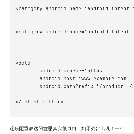
<
category
android:
name
=
"
android.intent.
<
category
android:
name
=
"
android.intent.
<
data
android:
scheme
=
"
https
"
android:
host
=
"
www.example.com
"
android:
pathPrefix
=
"
/product
"
/
</
intent-filter
>
这段配置表达的意思其实很直白：如果外部出现了一个