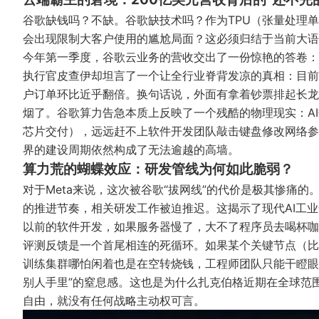
谷歌缺钱吗？不缺。谷歌缺技术吗？作为TPU（张量处理
会出现限制大客户使用的尴尬局面？这必须归结于当前大语
今年第一季度，谷歌云业务的营收交出了一份惊艳的答卷：
执行官皮查伊却坦言了一个让全行业脊背发凉的真相：目前
户订单环比近乎翻倍。换句话说，外面有拿着钞票排起长龙
烟了。谷歌算力告急本质上反映了一个残酷的物理现实：A
芯片交付），远远赶不上软件开发团队敲击键盘修改网络参
界的建设周期依然构成了无法逾越的高墙。
算力荒的蝴蝶效应：研发管线为何如此脆弱？
对于Meta来说，这次被谷歌“拔网线”的代价是极其惨痛的
的推进节奏，相关研发工作被迫推迟。这揭示了现代AI工
以前的软件开发，如果服务器慢了，大不了程序员去喝杯咖
评测反馈是一个首尾相连的死循环。如果某个关键节点（比如
训练集群哪怕闲着也是在空转烧钱，工程师团队只能干瞪眼。
别人手里”的窒息感。这也是为什么扎克伯格近期在全球范
自由，就没有任何战略主动权可言。