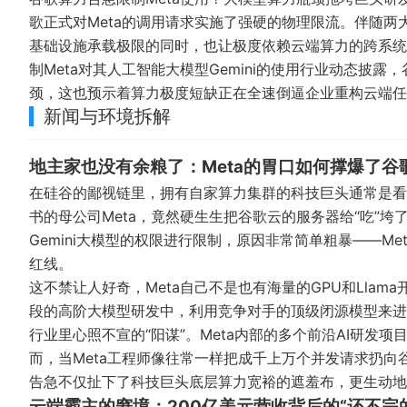
歌正式对Meta的调用请求实施了强硬的物理限流。伴随两
基础设施承载极限的同时，也让极度依赖云端算力的跨系统
制Meta对其人工智能大模型Gemini的使用
行业动态披露，
颈，这也预示着算力极度短缺正在全速倒逼企业重构云端任
新闻与环境拆解
地主家也没有余粮了：Meta的胃口如何撑爆了谷
在硅谷的鄙视链里，拥有自家算力集群的科技巨头通常是看
书的母公司Meta，竟然硬生生把谷歌云的服务器给“吃”垮
Gemini大模型的权限进行限制，原因非常简单粗暴——M
红线。
这不禁让人好奇，Meta自己不是也有海量的GPU和Llam
段的高阶大模型研发中，利用竞争对手的顶级闭源模型来进
行业里心照不宣的“阳谋”。Meta内部的多个前沿AI研发项
而，当Meta工程师像往常一样把成千上万个并发请求扔向谷
告急不仅扯下了科技巨头底层算力宽裕的遮羞布，更生动地
云端霸主的窘境：200亿美元营收背后的“还不完