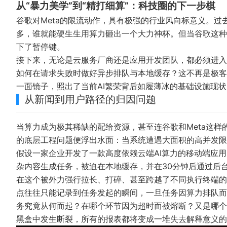
从“暴力美学”到“精打细算”：科技圈的下一步棋
谷歌对Meta的限流动作，具有极强的行业风向标意义。过
多，谁就能硬生生用算力砸出一个大力神杯。但当谷歌这种
下了暂停键。
接下来，无论是云服务厂商还是应用开发团队，都必须进入
如何在请求失败时做好异步排队与本地缓存？这不再是极客
一面镜子，照出了当前AI繁荣背后如履薄冰的基础设施现状
从新闻到用户路径的归因问题
当算力成为极其稀缺的配给资源，甚至连谷歌和Meta这
的底层工程问题便浮出水面：当系统遭遇大面积的高并发限
假设一家企业开发了一款高度依赖云端AI算力的移动端应用
杂内容生成任务，被迫在本地缓存，并在30分钟后通过后
在这个被外力强行拉长、打碎、甚至跨越了不同执行终端的
点往往只能记录到任务发起的瞬间，一旦任务因算力排队而
务究竟从何而起？在哪个环节因为超时而被熔断？又是哪个
黑盒中发生断裂，所有的报表都将变成一堆失去解释意义的