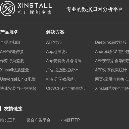
专业的数据归因分析平台
产品服务
解决方案
全渠道归因
APP拉起
Deeplink深度链接
APP智能传参
App地推统计
Android多渠道打
作弊行为监测
App安装免填邀请码
APP安装后自动绑
Xinstall优质流量
广告投放数据统计
APP分享效果统计
Universal Links配置
社交分享效果统计
网页/应用内直接安
快速安装与一键拉起
CPA/CPS推广效果统计
Xinstall营销推广
友情链接
站长工具
聚合广告平台
小熊HTTP