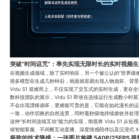
突破“时间诅咒”：率先实现无限时长的实时视频生
在视频生成领域，除了实时响应，另一个被公认的“世界级
很多模型在生成几秒钟后，画面就容易出现人物崩坏、背景
Vidu S1 迎难而上，不仅实现了交互式的实时生成，更
数科技团队的展示，Vidu S1 即使在连续运行生成数小
不会出现漂移崩坏，更难能可贵的是，它能在如此漫长的运
一致，动作切换的自然连贯，同时毫秒级地持续接收并处理
这种“长时间连续互动”能力的实现，彻底将 Vidu S1 
候智能客服、不间断互动直播、深度情感陪伴以及沉浸式 XR
极致的技术降维：一张图片构建 540P/25FPS 