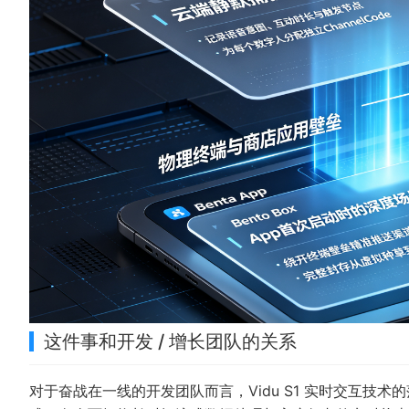
这件事和开发 / 增长团队的关系
对于奋战在一线的开发团队而言，Vidu S1 实时交互技