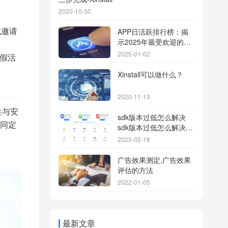
2020-10-30
或邀请
APP日活跃排行榜：揭
示2025年最受欢迎的应
用背后的秘密
2025-01-02
虚假活
Xinstall可以做什么？
2020-11-13
性与安
sdk版本过低怎么解决
共同定
sdk版本过低怎么解决华
为
2025-02-18
广告效果测定,广告效果
评估的方法
2022-01-05
最新文章