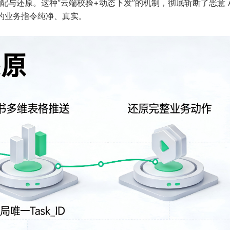
与还原。这种“云端校验+动态下发”的机制，彻底斩断了恶意 Ag
到的业务指令纯净、真实。