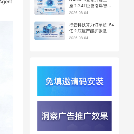
ent
座？2.4T巨兽引爆智能
体免填邀请码分发潮
2026-08-04
行云科技算力订单超154
亿？底座产能扩张激活
AI应用多终端流转新周
2026-08-04
期
苹果带摄像头的 AirPods
今年亮相？视觉智能引
爆硬件分发与全渠道归
2026-08-03
因升级
DeepSeek跑分超
GPT5.6？超低价API引
爆智能体工具免填码安
2026-08-03
装潮
蚂蚁灵波首轮拟募资15
亿？具身智能加速产业
落地凸显全链路设备归
2026-08-03
因紧迫性
亚马逊季度营收首次破
2000亿美元？云与广告