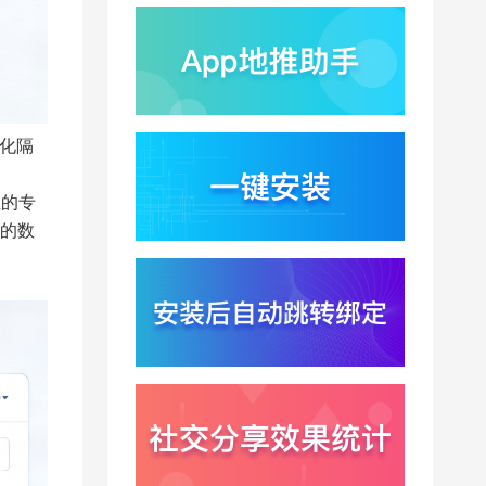
双轮驱动下B端应用迎来
2026-07-31
分发与归因重构
千问已在特斯拉车机内
测？大模型上车打通跨
端服务与全渠道归因新
2026-07-31
闭环
细化隔
Win11七月更新上线？桌
面环境能力升级加速PC
端智能助手与应用分发
2026-07-30
立的专
一体化
 的数
悟空大圣上映5天票房仅
15万？国产动画宣发失
灵暴露渠道归因黑洞
2026-07-30
Xinstall 渠道统计怎么做
？多渠道统一口径与数
据闭环解析
2026-07-29