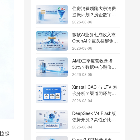
住房消费领跑大宗消费
提振计划？房企数字化
转型加速线下场景智能
2026-08-06
传参
微软AI业务七成收入靠
OpenAI？巨头捆绑倒逼
出海App独立追踪全渠道
2026-08-06
流量
AMD二季度营收暴增
50%？数据中心翻倍增
长驱动跨端分发新底座
2026-08-05
Xinstall CAC 与 LTV 怎
么分析？渠道闭环与投
放回报解析
2026-08-04
DeepSeek V4 Flash版
强势开源？高性价比基
座模型重塑长尾应用全
2026-08-04
渠道统计版图
拉起
Qwen3.8登顶开源王