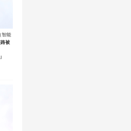
（智能
链路被
I