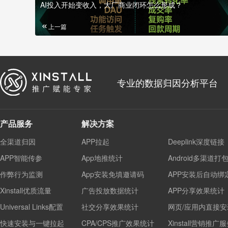
AI投入开始变收入，大厂商业闭环怎么形成？
上一篇
专业的数据归因分析平台
产品服务
解决方案
全渠道归因
APP拉起
Deeplink深度链接
APP智能传参
App地推统计
Android多渠道打
作弊行为监测
App安装免填邀请码
APP安装后自动绑
Xinstall优质流量
广告投放数据统计
APP分享效果统计
Universal Links配置
社交分享效果统计
网页/应用内直接安
快速安装与一键拉起
CPA/CPS推广效果统计
Xinstall营销推广