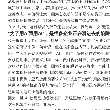
从披露的信息看，亚马逊高级副总裁 Dave Treadwe
疯狂刷 token、夸大消耗量的行为。[web:2510][web:2513
这类表态非常值得注意，因为它说明问题不是个别员工钻空
如果指标指向错误，组织一定会把资源推向错误方向。
在 AI 时代，这种错误的代价还会被放大，因为每一次“无
“为了用AI而用AI”，是很多企业正在滑进去的陷阱
公开报道中，Treadwell 对员工的提醒非常直接：“不要为了用 AI
这句话听起来像一句常识，但在很多企业内部，其实已经变
因为当公司开始大规模推行 AI 工具时，管理动作通常会很
要求使用率、设置采用率目标、做可视化排行、设内部竞赛
这些动作短期内很有效，因为它们能迅速制造热度，也能让管
但如果指标只停留在使用频次或 token 消耗层面，组织很快就会
报道中提到，亚马逊此前要求 80% 以上开发者每周必须使用 
使用 AI 的动机很容易从“解决问题”转向“证明自己在用新技术”。[w
这就是问题真正危险的地方。
因为一旦 AI 使用变成绩效姿态，系统里增长的就不再是
这一现象并不只属于亚马逊。