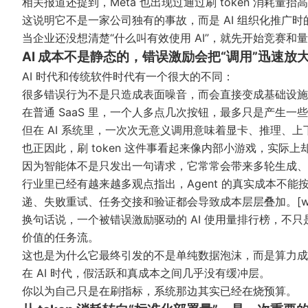
相关报道还提到，Meta 也出现过通过刷 token 消耗量抬高内
这说明它不是一家公司独有的事故，而是 AI 组织化推广时
当企业还没想清楚“什么叫有效使用 AI”，就先开始竞赛
AI 成本不是静态的，错误激励会把“调用”迅速放大
AI 时代和传统软件时代有一个很大的不同：
很多错误行为不是只造成表面噪音，而会直接变成基础设施
在普通 SaaS 里，一个人多点几次按钮，最多只是产生一
但在 AI 系统里，一次次无意义调用意味着显卡、推理、
也正因此，刷 token 这件事看起来像内部小游戏，实际上
因为智能体不是只发出一句请求，它常常会带来多轮生成
行业里已经有越来越多观点指出，Agent 的真实成本不能按
递、失败重试、任务交接和验证都会导致成本层层叠加。[web:25
换句话说，一个被错误激励驱动的 AI 使用量排行榜，不
价值的任务流。
这也是为什么它最终引发的不是单纯数据泡沫，而是算力成
在 AI 时代，假活跃和真成本之间几乎没有缓冲层。
你以为自己只是在刷指标，系统那边其实已经在烧预算。