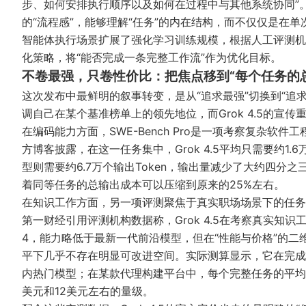
步、如何安排执行顺序以及如何在过程中与其他系统协同”。这
的“流程感”，能够理解“任务”的内在结构，而不仅仅是在
智能体执行场景扩展了强化学习训练规模，根据
人工评测机构A
化策略，将“能否完成一条完整工作流”作为优化目标。
不卷最强，只卷性价比：把焦点移到“每个任务的
这次发布中最鲜明的叙事转变，是从“追求最强”切换到“追
调自己在某个基准榜单上的领先地位，而Grok 4.5的宣
在编码能力方面，SWE-Bench Pro是一项考察复杂
方博客
披露，在这一任务集中，Grok 4.5平均只需要约1
型则需要约6.7万个输出Token，输出量减少了大约四
着同等任务的总输出成本可以压缩到原来的25%左右。
在知识工作方面，另一项评测聚焦于真实职场场景下的任务
第一财经
引用评测机构数据称，Grok 4.5在考察真实知识工
4，能力略低于最新一代前沿模型，但在“性能与价格”的
平下几乎不存在明显可改进空间。实际测算显示，它在完成
内热门模型；在某款代理构建平台中，每个完整任务的平均
美元和12美元左右的量级。