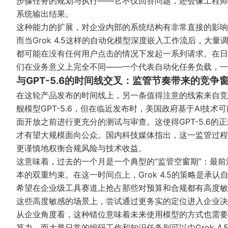
步骤任务的规划与执行——它不仅回答问题，还会像工程师
系统输出结果。
这种能力的扩展，对企业内部的系统结构有非常直接的影响
而当Grok 4.5这样的自动化模型深度嵌入工作流后，
都可能在没有任何用户点击的情况下发起一系列请求。在日
们在业务意义上完全不同——一个代表自动化任务负载，一
与GPT-5.6的时间线交叉：监管节奏带来的竞争
在这轮产品发布的时间线上，另一条值得注意的线索来自竞品
舰模型GPT-5.6，但在临近发布时，美国政府基于AI技
面开放之前进行更充分的测试与审查。这使得GPT-5.6
才有望大规模面向公众。
国内科技媒体
指出，这一监管过程
更谨慎地权衡合规风险与技术收益。
这意味着，过去的一个月是一个典型的“监管空窗期”：最
本的双重约束。在这一时间点上，Grok 4.5的策略是
希望在企业级工具赛道上抢占那些对预算和合规都有高度敏
这些高度敏感的场景上，尝试通过更务实的定位进入企业决
从企业角度看，这种错位意味着未来使用模型的方式也需要
算力，而大量日常的编码工作和知识任务则可以由Grok 