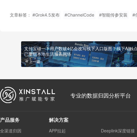
文章标签：
#Grok4.5发布
#ChannelCode
#智能传参安装
#
支付宝碰一下用户数破4亿会改写线下入口版图？线下AI触
已重组本地生活服务网络
上一篇
专业的数据归因分析平台
产品服务
解决方案
全渠道归因
APP拉起
Deeplink深度链接