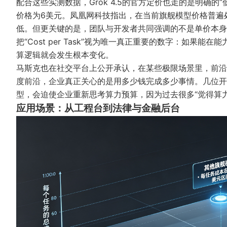
配合这些实测数据，Grok 4.5的官方定价也走的是明确的“
价格为6美元。
凤凰网科技
指出，在当前旗舰模型价格普遍处
低。但更关键的是，团队与开发者共同强调的不是单价本身
把“Cost per Task”视为唯一真正重要的数字：如
算逻辑就会发生根本变化。
马斯克也在社交平台上公开承认，在某些极限场景里，前沿
度前沿，企业真正关心的是用多少钱完成多少事情。几位开
型，会迫使企业重新思考算力预算，因为过去很多“觉得算
应用场景：从工程台到法律与金融后台