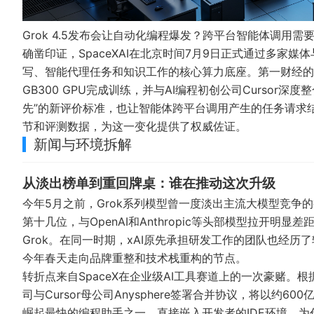
Grok 4.5发布会让自动化编程爆发？跨平台智能体调
确凿印证，SpaceXAI在北京时间7月9日正式通过多家媒
写、智能代理任务和知识工作的核心算力底座。
第一财经的
GB300 GPU完成训练，并与AI编程初创公司Curso
先”的新评价标准，也让智能体跨平台调用产生的任务请求
节和评测数据，为这一变化提供了权威佐证。
新闻与环境拆解
从淡出榜单到重回牌桌：谁在推动这次升级
今年5月之前，Grok系列模型曾一度淡出主流大模型竞争的
第十几位，与OpenAI和Anthropic等头部模型拉开
Grok。在同一时期，xAI原先承担研发工作的团队也经历
今年春天走向品牌重整和技术栈重构的节点。
转折点来自SpaceX在企业级AI工具赛道上的一次豪赌。
司与Cursor母公司Anysphere签署合并协议，将以约6
崛起最快的编程助手之一，直接嵌入开发者的IDE环境，