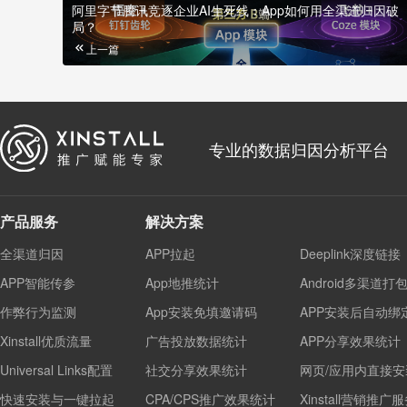
阿里字节腾讯竞逐企业AI生死线：App如何用全渠道归因破
局？
上一篇
专业的数据归因分析平台
产品服务
解决方案
全渠道归因
APP拉起
Deeplink深度链接
APP智能传参
App地推统计
Android多渠道打
作弊行为监测
App安装免填邀请码
APP安装后自动绑
Xinstall优质流量
广告投放数据统计
APP分享效果统计
Universal Links配置
社交分享效果统计
网页/应用内直接安
快速安装与一键拉起
CPA/CPS推广效果统计
Xinstall营销推广