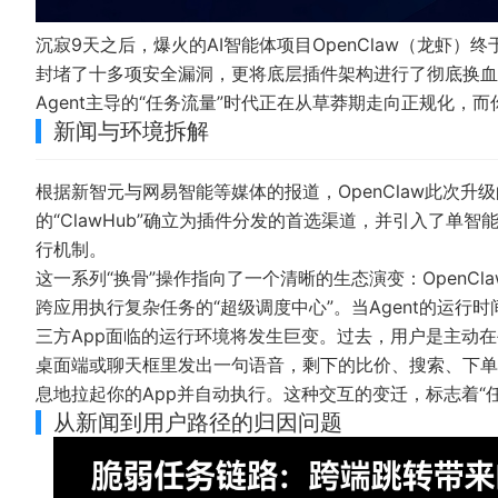
沉寂9天之后，爆火的AI智能体项目OpenClaw（龙虾）
封堵了十多项安全漏洞，更将底层插件架构进行了彻底换血
Agent主导的“任务流量”时代正在从草莽期走向正规化
新闻与环境拆解
根据
新智元
与
网易智能
等媒体的报道，OpenClaw此次
的“ClawHub”确立为插件分发的首选渠道，并引入了单智能体推
行机制。
这一系列“换骨”操作指向了一个清晰的生态演变：OpenC
跨应用执行复杂任务的“超级调度中心”。当Agent的运
三方App面临的运行环境将发生巨变。过去，用户是主动在
桌面端或聊天框里发出一句语音，剩下的比价、搜索、下单等繁
息地拉起你的App并自动执行。这种交互的变迁，标志着“任
从新闻到用户路径的归因问题