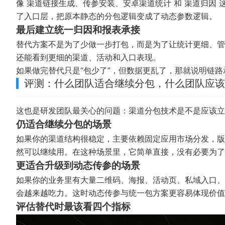
像
渠道链接生成
、
传参安装
、
安卓渠道统计
和
渠道归因
这
了入口层，把原本静态的分包逻辑变成了动态参数逻辑。
最后建立统一归因和报表承接
替代方案不是为了少做一步打包，而是为了让统计更细、管
还能看到更细的渠道、活动和入口表现。
如果做完替代只是“包少了”，但数据更乱了，那就说明链
评测：什么团队适合继续分包，什么团队应该
这也是研发团队最关心的问题：渠道分包技术是不是应该立
仍适合继续分包的场景
如果你的渠道结构很稳定，主要依赖固定应用市场分发，版
然可以继续用。在这种场景里，它简单直接，没有必要为了
更适合升级到动态传参的场景
如果你的业务里有大量二维码、海报、活动页、私域入口、
会越来越吃力。这时动态传参与统一包方案更容易体现价值
评估替代时最该看四个指标