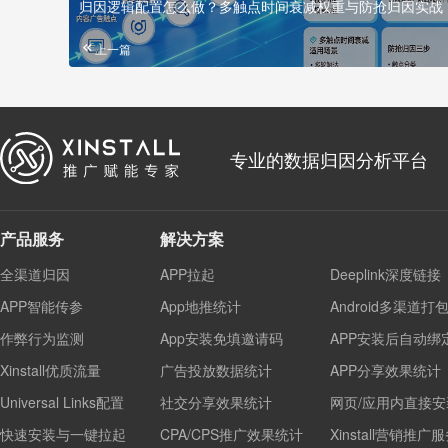
归因逻辑配置怎么做？多触点时间衰减权重与防抢归因实战
上一篇
专业的数据归因分析平台
产品服务
解决方案
全渠道归因
APP拉起
Deeplink深度链接
APP智能传参
App地推统计
Android多渠道打
作弊行为监测
App安装免填邀请码
APP安装后自动绑
Xinstall优质流量
广告投放数据统计
APP分享效果统计
Universal Links配置
社交分享效果统计
网页/应用内直接安
快速安装与一键拉起
CPA/CPS推广效果统计
Xinstall营销推广