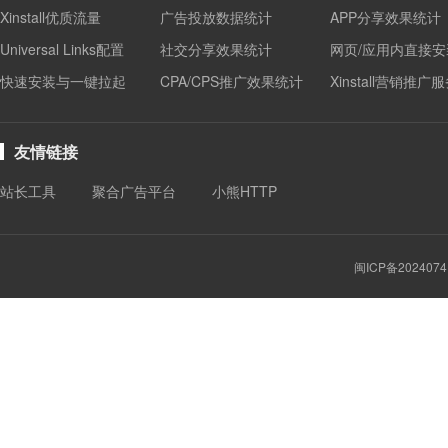
Xinstall优质流量
广告投放数据统计
APP分享效果统计
Universal Links配置
社交分享效果统计
网页/应用内直接安
快速安装与一键拉起
CPA/CPS推广效果统计
Xinstall营销推广
友情链接
站长工具
聚合广告平台
小熊HTTP
闽ICP备2024074