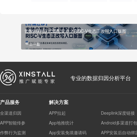
玄铁9系列正式适配安卓？RISC-V生态正改写入口版图
上一篇
专业的数据归因分析平台
产品服务
解决方案
全渠道归因
APP拉起
Deeplink深度链接
APP智能传参
App地推统计
Android多渠道打
作弊行为监测
App安装免填邀请码
APP安装后自动绑