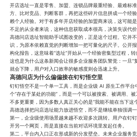
开店选址一直是零售、加盟、连锁品牌最重经验、最难标准
方、比对竞品、判断客群，再把这些碎片信息拼成一个经验
赖个人经验。对于有多年开店经验的加盟商来说，这可能是
不足的从业者来说，这种信息获取成本很高，决策失误代价
高德问店选址智能助手试图改变的，正是这个过程。它并不
识，为原本依赖直觉的判断增加一把可量化的尺子。公开报
构化报告，这意味着“选址”开始从一个经验密集型过程，
这也是为什么这条新闻会让很多企业服务团队警觉：一旦“
就会下降，用户对入口效率的敏感度则会迅速上升。
高德问店为什么偏偏接在钉钉悟空里
钉钉悟空不是一个单一工具，而是企业级 AI 原生工作平台
个“存在于某处的功能”，而是一个可以被搜索、被调用、
不多更重要，因为多数人真正关心的是“我能不能在当下这
高德选择把问店选址能力放进悟空，而不是继续单独强调一
第一，企业级使用场景越来越不欢迎多次跳转。用户在钉钉
开另一个网页，而是直接在当前对话环境里发起任务。
第二，平台内入口正在形成新的分发壁垒。未来企业服务竞