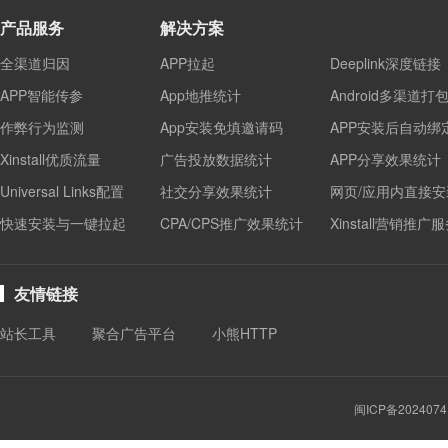
产品服务
解决方案
全渠道归因
APP拉起
Deeplink深度链接
APP智能传参
App地推统计
Android多渠道打
作弊行为监测
App安装免填邀请码
APP安装后自动绑
Xinstall优质流量
广告投放数据统计
APP分享效果统计
Universal Links配置
社交分享效果统计
网页/应用内直接安
快速安装与一键拉起
CPA/CPS推广效果统计
Xinstall营销推广
友情链接
站长工具
聚合广告平台
小熊HTTP
闽ICP备2024074