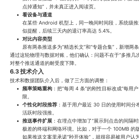
点掉通知”，并未真正进入阅读页。
看设备与通道
在某些 Android 机型上，同一晚间时间段，系统级推
似提醒，后续三天内的退订率高达 5.4%。
对比内容类型
原有两条推送多为“精选长文”和“专题合集”，新增两
通过这轮物理与数据对账，他们确认：问题不在于“多推几
对整个推送通道的耐受度下降。
6.3 技术介入
技术和数据团队介入后，做了三方面的调整：
频率策略重构
：把“每周 4 条”的刚性目标改成“每用
限。
个性化时段推荐
：基于用户最近 30 日的使用时间
活跃时段强推。
推送事件扩展
：在埋点中增加了“展示到点击的间隔时
极差的终端和网络环境。比如，对于一个 100MB 的版
如果推送文案里承诺“秒开体验”，就很容易被用户认为是“标题