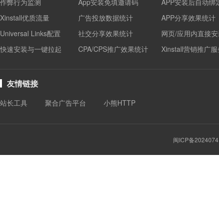
作弊行为监测
App安装免填邀请码
APP安装后自动绑
Xinstall优质流量
广告投放数据统计
APP分享效果统计
Universal Links配置
社交分享效果统计
网页/应用内直接安
快速安装与一键拉起
CPA/CPS推广效果统计
Xinstall营销推广
友情链接
站长工具
聚合广告平台
小熊HTTP
闽ICP备2024074