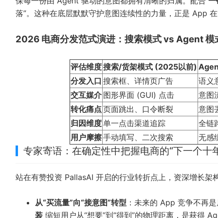
保每一份由 Agent 驱动的意图都拥有清晰的归属。配合
一
落”。这种在底层默默守护意图连续性的力量，正是 App 
2026 电商分发范式演进：搜索模式 vs Agent 模
评估维度
搜索/货架模式 (2025以前)
Agen
分发入口
搜索框、详情页广告
语义意
交互媒介
图形界面 (GUI) 点击
意图
转化痛点
页面跳出、口令断裂
意图
归因维度
单一点击渠道追踪
全链
用户摩擦
手动填写、二次搜索
无感
专家寄语：在确定性中把握电商的“下一个十年
站在有赞投资 PallasAI 开启的行业转折点上，资深增长
从“买流量”向“接意图”转型
：未来的 App 竞争不
装
缩短用户从“想要”到“得到”的物理距离，是获得 Ag