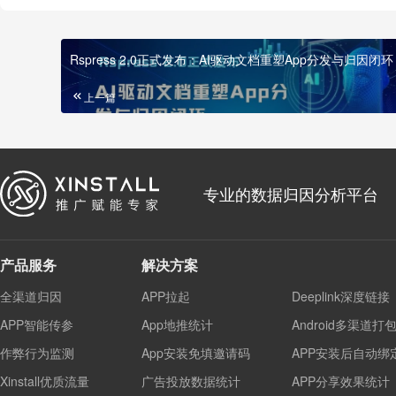
Rspress 2.0正式发布：AI驱动文档重塑App分发与归因闭环
上一篇
专业的数据归因分析平台
产品服务
解决方案
全渠道归因
APP拉起
Deeplink深度链接
APP智能传参
App地推统计
Android多渠道打
作弊行为监测
App安装免填邀请码
APP安装后自动绑
Xinstall优质流量
广告投放数据统计
APP分享效果统计