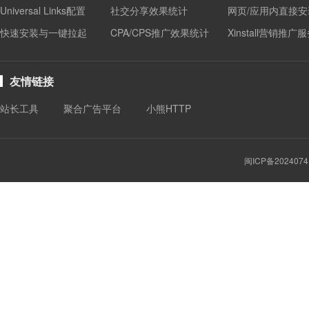
Universal Links配置
社交分享效果统计
网页/应用内直接安
快速安装与一键拉起
CPA/CPS推广效果统计
Xinstall营销推广
友情链接
站长工具
聚合广告平台
小熊HTTP
闽ICP备2024074