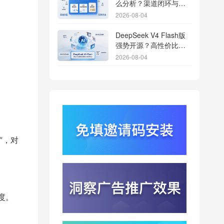
么分析？渠道闭环与投
放回报解析
2026-08-04
DeepSeek V4 Flash版
强势开源？高性价比基
座模型重塑长尾应用全
2026-08-04
渠道统计版图
Qwen3.8登顶开源王
座？2.4T巨兽引爆智能
体免填邀请码分发潮
2026-08-04
行云科技算力订单超154
亿？底座产能扩张激活
AI应用多终端流转新周
”，对
2026-08-04
期
苹果带摄像头的 AirPods
今年亮相？视觉智能引
爆硬件分发与全渠道归
2026-08-03
因升级
度。
DeepSeek跑分超
GPT5.6？超低价API引
爆智能体工具免填码安