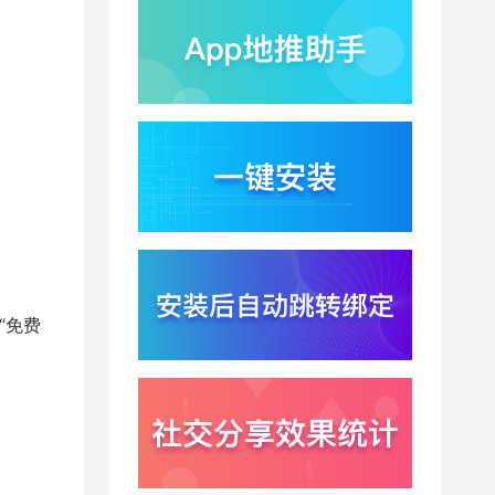
2026-08-03
装潮
蚂蚁灵波首轮拟募资15
亿？具身智能加速产业
落地凸显全链路设备归
2026-08-03
因紧迫性
亚马逊季度营收首次破
2000亿美元？云与广告
双轮驱动下B端应用迎来
2026-07-31
分发与归因重构
千问已在特斯拉车机内
测？大模型上车打通跨
端服务与全渠道归因新
2026-07-31
闭环
“免费
Win11七月更新上线？桌
面环境能力升级加速PC
端智能助手与应用分发
2026-07-30
一体化