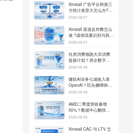
Xinstall 广告平台和第三
方统计差异大怎么办?数
据误差排查指南
2026-08-07
Xinstall 渠道反作弊怎么
做 ?虚假流量识别与风控
防刷解析
2026-08-07
住房消费领跑大宗消费
提振计划？房企数字化
转型加速线下场景智能
2026-08-06
传参
微软AI业务七成收入靠
OpenAI？巨头捆绑倒逼
出海App独立追踪全渠道
2026-08-06
流量
AMD二季度营收暴增
50%？数据中心翻倍增
长驱动跨端分发新底座
2026-08-05
Xinstall CAC 与 LTV 怎