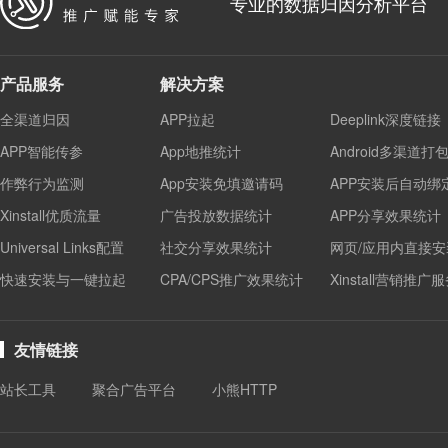
专业的数据归因分析平台
产品服务
解决方案
全渠道归因
APP拉起
Deeplink深度链接
APP智能传参
App地推统计
Android多渠道打
作弊行为监测
App安装免填邀请码
APP安装后自动绑
Xinstall优质流量
广告投放数据统计
APP分享效果统计
Universal Links配置
社交分享效果统计
网页/应用内直接安
快速安装与一键拉起
CPA/CPS推广效果统计
Xinstall营销推广
友情链接
站长工具
聚合广告平台
小熊HTTP