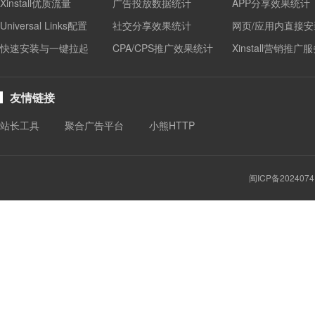
Xinstall优质流量
广告投放数据统计
APP分享效果统计
Universal Links配置
社交分享效果统计
网页/应用内直接安
快速安装与一键拉起
CPA/CPS推广效果统计
Xinstall营销推广
友情链接
站长工具
聚合广告平台
小熊HTTP
闽ICP备2024074