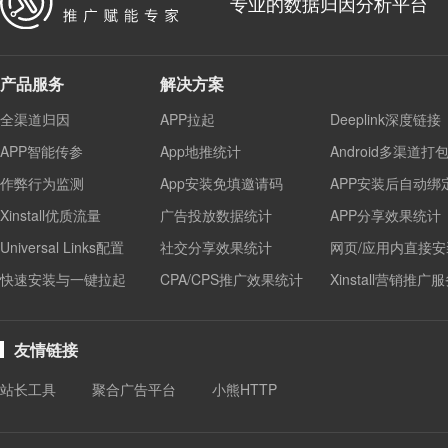
专业的数据归因分析平台
产品服务
解决方案
全渠道归因
APP拉起
Deeplink深度链接
APP智能传参
App地推统计
Android多渠道打
作弊行为监测
App安装免填邀请码
APP安装后自动绑
Xinstall优质流量
广告投放数据统计
APP分享效果统计
Universal Links配置
社交分享效果统计
网页/应用内直接安
快速安装与一键拉起
CPA/CPS推广效果统计
Xinstall营销推广
友情链接
站长工具
聚合广告平台
小熊HTTP