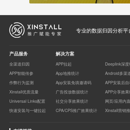
专业的数据归因分析平
产品服务
解决方案
全渠道归因
APP拉起
Deeplink深
APP智能传参
App地推统计
Android多
作弊行为监测
App安装免填邀请码
APP安装后
Xinstall优质流量
广告投放数据统计
APP分享效
Universal Links配置
社交分享效果统计
网页/应用内
快速安装与一键拉起
CPA/CPS推广效果统计
Xinstall营