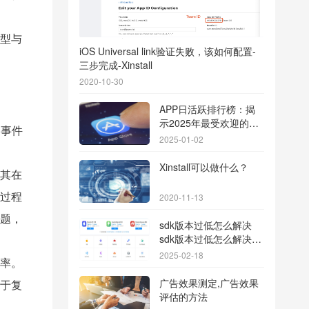
型与
iOS Universal link验证失败，该如何配置-
三步完成-Xinstall
2020-10-30
APP日活跃排行榜：揭
示2025年最受欢迎的应
的事件
用背后的秘密
2025-01-02
Xinstall可以做什么？
其在
过程
2020-11-13
题，
sdk版本过低怎么解决
sdk版本过低怎么解决华
为
2025-02-18
率。
广告效果测定,广告效果
于复
评估的方法