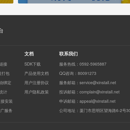
台
文档
联系我们
度链接
SDK下载
服务热线：0592-5965887
渠道打包
产品使用文档
QQ咨询：80091273
自动绑定
用户注册协议
服务邮箱：service@xinstall.net
果统计
用户隐私政策
投诉邮箱：complain@xinstall.net
直接安装
申诉邮箱：appeal@xinstall.net
销推广服务
公司地址：厦门市思明区望海路6-2号3