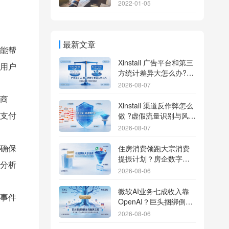
2022-01-05
最新文章
能帮
Xinstall 广告平台和第三
用户
方统计差异大怎么办?数
据误差排查指南
2026-08-07
商
Xinstall 渠道反作弊怎么
支付
做 ?虚假流量识别与风控
防刷解析
2026-08-07
确保
住房消费领跑大宗消费
提振计划？房企数字化
分析
转型加速线下场景智能
2026-08-06
传参
微软AI业务七成收入靠
事件
OpenAI？巨头捆绑倒逼
出海App独立追踪全渠道
2026-08-06
流量