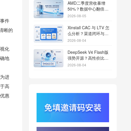
AMD二季度营收暴增
50%？数据中心翻倍增
长驱动跨端分发新底座
2026-08-05
事件
Xinstall CAC 与 LTV 怎
清晰的
么分析？渠道闭环与投
放回报解析
2026-08-04
视化
DeepSeek V4 Flash版
强势开源？高性价比基
确地
座模型重塑长尾应用全
2026-08-04
渠道统计版图
Qwen3.8登顶开源王
为进
座？2.4T巨兽引爆智能
于高
体免填邀请码分发潮
2026-08-04
优惠
行云科技算力订单超154
亿？底座产能扩张激活
AI应用多终端流转新周
2026-08-04
期
苹果带摄像头的 AirPods