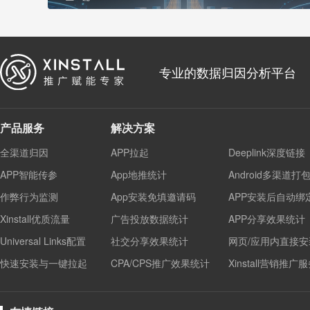
专业的数据归因分析平台
产品服务
解决方案
全渠道归因
APP拉起
Deeplink深度链接
APP智能传参
App地推统计
Android多渠道打
作弊行为监测
App安装免填邀请码
APP安装后自动绑
Xinstall优质流量
广告投放数据统计
APP分享效果统计
Universal Links配置
社交分享效果统计
网页/应用内直接安
快速安装与一键拉起
CPA/CPS推广效果统计
Xinstall营销推广