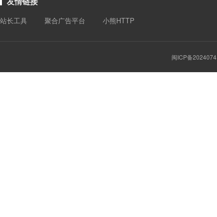
友情链接
站长工具
聚合广告平台
小熊HTTP
闽ICP备2024074