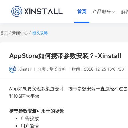
首页
产品服务
解
首页
/
新闻中心
/
增长攻略
AppStore如何携带参数安装？-Xinstall
Xinstall
分类：
增长攻略
时间：
2020-12-25 16:01:30
App如果要实现多渠道统计，携带参数安装一直是绕不过去的问
和iOS两大平台
携带参数安装可用于的场景
广告投放
用户邀请