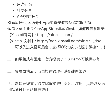
用户行为
社交分享
APP推广环节
Xinstall作为国内专业App渠道安装来源追踪服务商。
这篇文章主要是介绍AppStore集成Xinstall如何携带参数
【Xinstall官网】: https://xinstall.com/
【xinstall文档】: https://doc.xinstall.com/xinstall_doc
一、可以先进入官网后台，选择iOS集成，按照步骤操作，集
二、如果集成有困难，官方提供了iOS demo可以供参考
三、集成成功后，点击渠道管理可以创建新渠道，
四、新建完渠道，通过此链接进行安装、注册、点击以及后
可以通过此方法进行统计