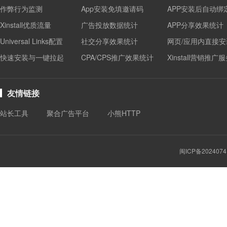
作弊行为监测
App安装免填邀请码
APP安装后自动绑
Xinstall优质流量
广告投放数据统计
APP分享效果统计
Universal Links配置
社交分享效果统计
网页/应用内直接安
快速安装与一键拉起
CPA/CPS推广效果统计
Xinstall营销推广
友情链接
站长工具
聚合广告平台
小熊HTTP
闽ICP备2024074