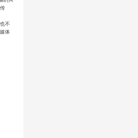
的传
也不
媒体