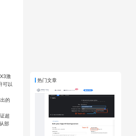
X3激
热门文章
升可以
推出的
证超
。从部