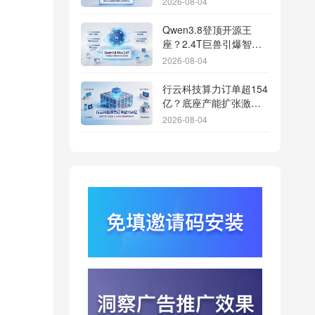
2026-08-04
渠道统计版图
Qwen3.8登顶开源王
座？2.4T巨兽引爆智能
体免填邀请码分发潮
2026-08-04
行云科技算力订单超154
亿？底座产能扩张激活
AI应用多终端流转新周
2026-08-04
期
苹果带摄像头的 AirPods
今年亮相？视觉智能引
爆硬件分发与全渠道归
2026-08-03
因升级
DeepSeek跑分超
GPT5.6？超低价API引
爆智能体工具免填码安
2026-08-03
装潮
蚂蚁灵波首轮拟募资15
亿？具身智能加速产业
落地凸显全链路设备归
2026-08-03
因紧迫性