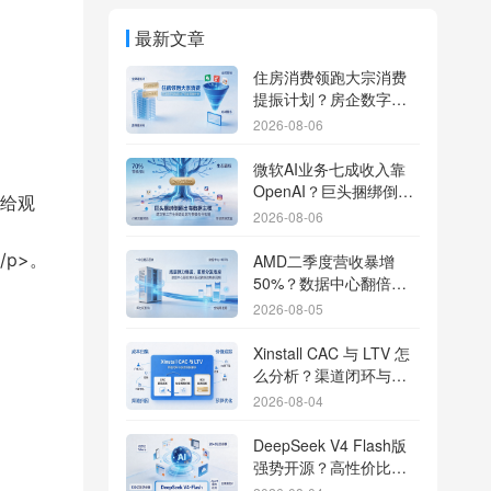
最新文章
住房消费领跑大宗消费
提振计划？房企数字化
转型加速线下场景智能
2026-08-06
传参
微软AI业务七成收入靠
OpenAI？巨头捆绑倒逼
给观
出海App独立追踪全渠道
2026-08-06
流量
p>。
AMD二季度营收暴增
50%？数据中心翻倍增
长驱动跨端分发新底座
2026-08-05
Xinstall CAC 与 LTV 怎
么分析？渠道闭环与投
放回报解析
2026-08-04
DeepSeek V4 Flash版
强势开源？高性价比基
座模型重塑长尾应用全