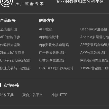
专业的数据归因分析平台
产品服务
解决方案
全渠道归因
APP拉起
Deeplink深度链接
APP智能传参
App地推统计
Android多渠道打
作弊行为监测
App安装免填邀请码
APP安装后自动绑
Xinstall优质流量
广告投放数据统计
APP分享效果统计
Universal Links配置
社交分享效果统计
网页/应用内直接安
快速安装与一键拉起
CPA/CPS推广效果统计
Xinstall营销推广
友情链接
站长工具
聚合广告平台
小熊HTTP