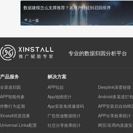
数据建模怎么支撑推荐？从用户特征到召回排序
上一篇
专业的数据归因分析平台
产品服务
解决方案
全渠道归因
APP拉起
Deeplink深度链接
APP智能传参
App地推统计
Android多渠道打
作弊行为监测
App安装免填邀请码
APP安装后自动绑
Xinstall优质流量
广告投放数据统计
APP分享效果统计
Universal Links配置
社交分享效果统计
网页/应用内直接安