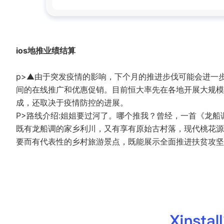
ios地推业绩结算
p>▲由于突发疫情的影响，下个月的推进步伐可能会进一
间的在线推广和优惠促销。目前恒大率先在各地开展大规模
成，还取决于疫情防控的进展。
P>路线介绍:姐姐要过河了。哪个推我？曾经，一首《龙
既有龙船调的家乡利川，又有享有原始古村落，现代桃花源
要而有代表性的乡村旅游景点，既能展示全面推进扶贫攻坚