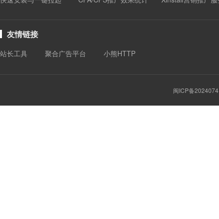
友情链接
站长工具
聚合广告平台
小熊HTTP
闽ICP备2024074