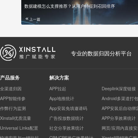
数据建模怎么支撑推荐？从用户特征到召回排序
上一篇
专业的数据归因分析平台
产品服务
解决方案
全渠道归因
APP拉起
Deeplink深度链接
APP智能传参
App地推统计
Android多渠道打
作弊行为监测
App安装免填邀请码
APP安装后自动绑
Xinstall优质流量
广告投放数据统计
APP分享效果统计
Universal Links配置
社交分享效果统计
网页/应用内直接安
快速安装与一键拉起
CPA/CPS推广效果统计
Xinstall营销推广