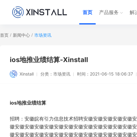
首页
产品服务
解
首页
/
新闻中心
/
市场资讯
ios地推业绩结算-Xinstall
Xinstall
分类：
市场资讯
时间：
2021-06-15 18:06:37
ios地推业绩结算
招聘：安徽皖有引力信息技术招聘安徽安徽安徽安徽安徽安
徽安徽安徽安徽安徽安徽安徽安徽安徽安徽安徽安徽安徽安
徽安徽安徽安徽安徽安徽安徽安徽安徽安徽安徽安徽安徽安