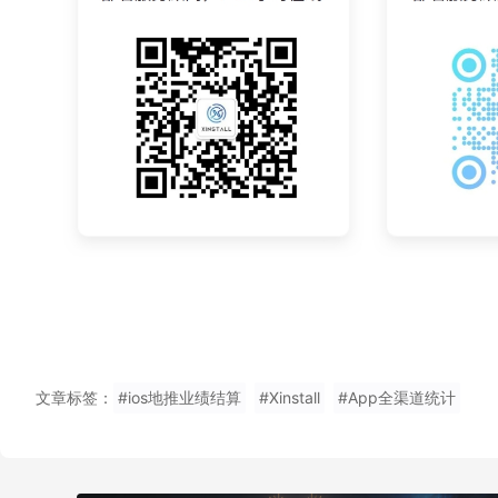
文章标签：
#ios地推业绩结算
#Xinstall
#App全渠道统计