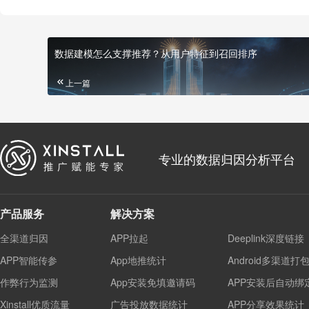
数据建模怎么支撑推荐？从用户特征到召回排序
上一篇
专业的数据归因分析平台
产品服务
解决方案
全渠道归因
APP拉起
Deeplink深度链接
APP智能传参
App地推统计
Android多渠道打
作弊行为监测
App安装免填邀请码
APP安装后自动绑
Xinstall优质流量
广告投放数据统计
APP分享效果统计