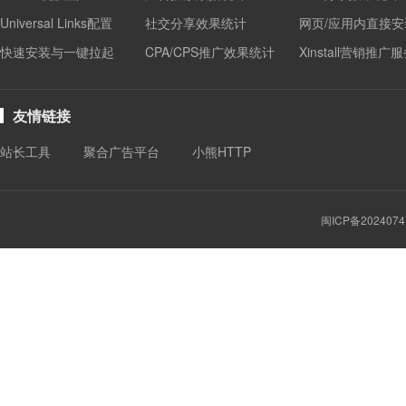
Universal Links配置
社交分享效果统计
网页/应用内直接安
快速安装与一键拉起
CPA/CPS推广效果统计
Xinstall营销推广
友情链接
站长工具
聚合广告平台
小熊HTTP
闽ICP备2024074