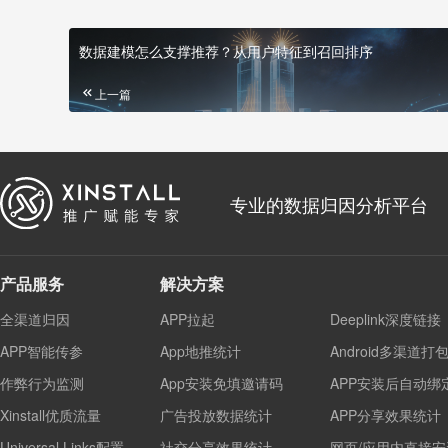
数据建模怎么支撑推荐？从用户特征到召回排序
上一篇
专业的数据归因分析平台
产品服务
解决方案
全渠道归因
APP拉起
Deeplink深度链接
APP智能传参
App地推统计
Android多渠道打
作弊行为监测
App安装免填邀请码
APP安装后自动绑
Xinstall优质流量
广告投放数据统计
APP分享效果统计
Universal Links配置
社交分享效果统计
网页/应用内直接安