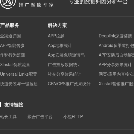
专业的数据归因分析平台
产品服务
解决方案
全渠道归因
APP拉起
Deeplink深度链接
APP智能传参
App地推统计
Android多渠道打
作弊行为监测
App安装免填邀请码
APP安装后自动绑
Xinstall优质流量
广告投放数据统计
APP分享效果统计
Universal Links配置
社交分享效果统计
网页/应用内直接安
快速安装与一键拉起
CPA/CPS推广效果统计
Xinstall营销推广
友情链接
站长工具
聚合广告平台
小熊HTTP