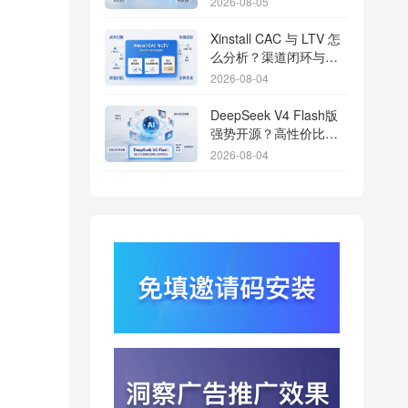
2026-08-05
Xinstall CAC 与 LTV 怎
么分析？渠道闭环与投
放回报解析
2026-08-04
DeepSeek V4 Flash版
强势开源？高性价比基
座模型重塑长尾应用全
2026-08-04
渠道统计版图
Qwen3.8登顶开源王
座？2.4T巨兽引爆智能
体免填邀请码分发潮
2026-08-04
行云科技算力订单超154
亿？底座产能扩张激活
AI应用多终端流转新周
2026-08-04
期
苹果带摄像头的 AirPods
今年亮相？视觉智能引
爆硬件分发与全渠道归
2026-08-03
因升级