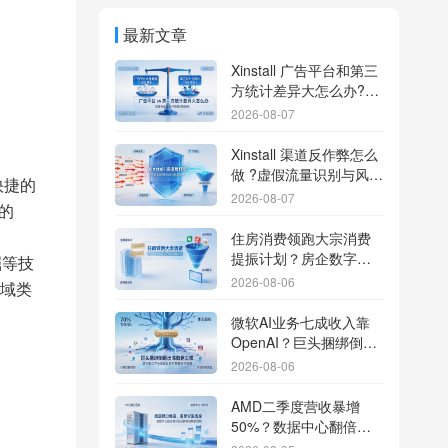
最新文章
Xinstall 广告平台和第三
方统计差异大怎么办?数
据误差排查指南
2026-08-07
Xinstall 渠道反作弊怎么
做 ?虚假流量识别与风控
快捷的
防刷解析
2026-08-07
的
住房消费领跑大宗消费
提振计划？房企数字化
掘等技
转型加速线下场景智能
2026-08-06
域类
传参
微软AI业务七成收入靠
OpenAI？巨头捆绑倒逼
出海App独立追踪全渠道
2026-08-06
流量
AMD二季度营收暴增
50%？数据中心翻倍增
长驱动跨端分发新底座