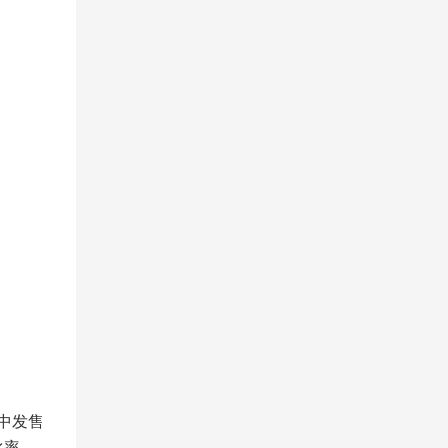
中发售
比率。