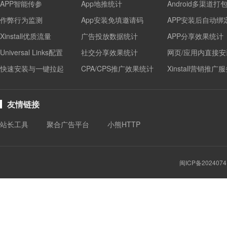
APP智能传参
App地推统计
Android多渠道打
作弊行为监测
App安装免填邀请码
APP安装后自动绑
Xinstall优质流量
广告投放数据统计
APP分享效果统计
Universal Links配置
社交分享效果统计
网页/应用内直接安
快速安装与一键拉起
CPA/CPS推广效果统计
Xinstall营销推广
友情链接
站长工具
聚合广告平台
小熊HTTP
闽ICP备2024074