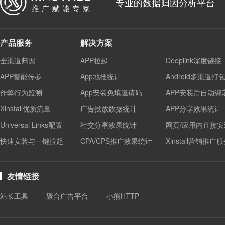
专业的数据归因分析平台
产品服务
解决方案
全渠道归因
APP拉起
Deeplink深度链接
APP智能传参
App地推统计
Android多渠道打
作弊行为监测
App安装免填邀请码
APP安装后自动绑
Xinstall优质流量
广告投放数据统计
APP分享效果统计
Universal Links配置
社交分享效果统计
网页/应用内直接安
快速安装与一键拉起
CPA/CPS推广效果统计
Xinstall营销推广
友情链接
站长工具
聚合广告平台
小熊HTTP