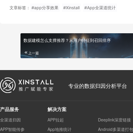
文章标签：
#app分享效果
#Xinstall
#App全渠道统计
数据建模怎么支撑推荐？从用户特征到召回排序
上一篇
专业的数据归因分析平台
产品服务
解决方案
全渠道归因
APP拉起
Deeplink深度链接
APP智能传参
App地推统计
Android多渠道打