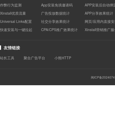
作弊行为监测
App安装免填邀请码
APP安装后自动绑
Xinstall优质流量
广告投放数据统计
APP分享效果统计
Universal Links配置
社交分享效果统计
网页/应用内直接安
快速安装与一键拉起
CPA/CPS推广效果统计
Xinstall营销推广
友情链接
站长工具
聚合广告平台
小熊HTTP
闽ICP备2024074