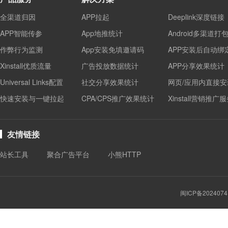
全渠道归因
APP拉起
Deeplink深度链接
APP智能传参
App地推统计
Android多渠道打
作弊行为监测
App安装免填邀请码
APP安装后自动绑
Xinstall优质流量
广告投放数据统计
APP分享效果统计
Universal Links配置
社交分享效果统计
网页/应用内直接安
快速安装与一键拉起
CPA/CPS推广效果统计
Xinstall营销推广
友情链接
站长工具
聚合广告平台
小熊HTTP
闽ICP备2024074