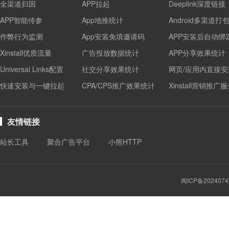
全渠道归因
APP拉起
Deeplink深度链接
APP智能传参
App地推统计
Android多渠道打
作弊行为监测
App安装免填邀请码
APP安装后自动绑
Xinstall优质流量
广告投放数据统计
APP分享效果统计
Universal Links配置
社交分享效果统计
网页/应用内直接安
快速安装与一键拉起
CPA/CPS推广效果统计
Xinstall营销推广
友情链接
站长工具
聚合广告平台
小熊HTTP
闽ICP备2024074