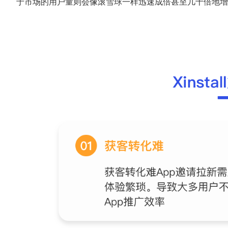
于市场的用户量则会像滚雪球一样迅速成倍甚至几十倍地增