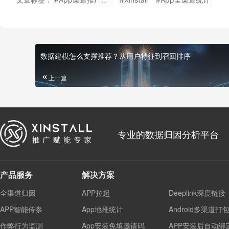
数据建模怎么支撑推荐？从用户特征到召回排序
上一篇
专业的数据归因分析平台
产品服务
解决方案
全渠道归因
APP拉起
Deeplink深度链接
APP智能传参
App地推统计
Android多渠道打
作弊行为监测
App安装免填邀请码
APP安装后自动绑