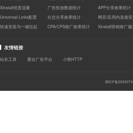
Xinstall优质流量
广告投放数据统计
APP分享效果统计
Universal Links配置
社交分享效果统计
网页/应用内直接安
快速安装与一键拉起
CPA/CPS推广效果统计
Xinstall营销推广
友情链接
站长工具
聚合广告平台
小熊HTTP
闽ICP备2024074