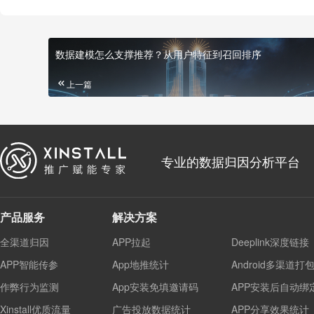
数据建模怎么支撑推荐？从用户特征到召回排序
上一篇
专业的数据归因分析平台
产品服务
解决方案
全渠道归因
APP拉起
Deeplink深度链接
APP智能传参
App地推统计
Android多渠道打
作弊行为监测
App安装免填邀请码
APP安装后自动绑
Xinstall优质流量
广告投放数据统计
APP分享效果统计