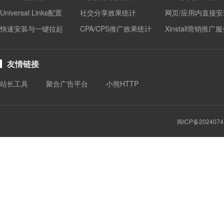
Universal Links配置
社交分享效果统计
网页/应用内直接安
快速安装与一键拉起
CPA/CPS推广效果统计
Xinstall营销推广
友情链接
站长工具
聚合广告平台
小熊HTTP
闽ICP备2024074