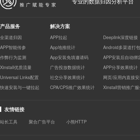
专业的数据归因分析平台
产品服务
解决方案
全渠道归因
APP拉起
Deeplink深度链接
APP智能传参
App地推统计
Android多渠道打
作弊行为监测
App安装免填邀请码
APP安装后自动绑
Xinstall优质流量
广告投放数据统计
APP分享效果统计
Universal Links配置
社交分享效果统计
网页/应用内直接安
快速安装与一键拉起
CPA/CPS推广效果统计
Xinstall营销推广
友情链接
站长工具
聚合广告平台
小熊HTTP